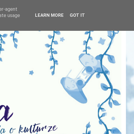
ser-agent
rate usage
LEARN MORE
GOT IT