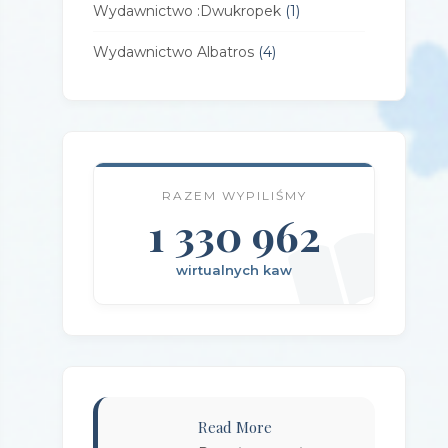
Wydawnictwo :Dwukropek
(1)
Wydawnictwo Albatros
(4)
Wydawnictwo Alfa-Zet 7
(4)
Wydawnictwo AlterNatywne
(21)
Wydawnictwo Amare
(1)
RAZEM WYPILIŚMY
Wydawnictwo Amber
1 330 962
(1)
Wydawnictwo Axis Mundi
(3)
wirtualnych kaw
Wydawnictwo BUKA
(2)
Wydawnictwo Bellona
(1)
Wydawnictwo Biblioteka
(1)
Wydawnictwo Bosz
(1)
Read More