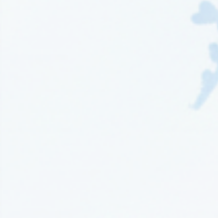
Wydawnictwo EditioRed
(21)
Wydawnictwo Fabryka Słów
(42)
Wydawnictwo Feeria Young
(7)
Wydawnictwo Filia
(4)
Wydawnictwo FoxGames
(2)
Wydawnictwo HarperCollins
(49)
Wydawnictwo IUVI
(2)
Wydawnictwo Initium
(1)
Wydawnictwo Insignis
(59)
Wydawnictwo Jaguar
(23)
Wydawnictwo Kobiece
(11)