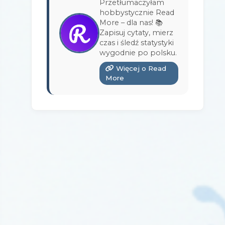
Przetłumaczyłam
Wydawnictwo Bukowy Las
(17)
hobbystycznie Read
More – dla nas! 📚
Wydawnictwo Burda Książki
(3)
Zapisuj cytaty, mierz
czas i śledź statystyki
Wydawnictwo Copernicus Center
wygodnie po polsku.
Press
(1)
Więcej o Read
Wydawnictwo Czarna Owca
(3)
More
Wydawnictwo Czarne
(1)
Wydawnictwo Czerwone i Czarne
(1)
Wydawnictwo Czwarta Strona
(13)
Wydawnictwo Dolnośląskie
(12)
Wydawnictwo E-bookowo
(1)
Wydawnictwo Edipresse Książki
(12)
Wydawnictwo EditioPurple
(1)