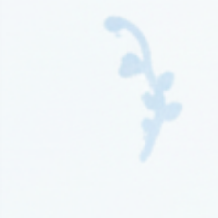
Wydawnictwo Kompania Mediowa
(9)
Wydawnictwo Krytyka Polityczna
(1)
Wydawnictwo Książnica
(1)
Wydawnictwo Literackie
(4)
Wydawnictwo Literackie Muza
(1)
Wydawnictwo Luna
(3)
Wydawnictwo Mag
(5)
Wydawnictwo Media Rodzina
(16)
Wydawnictwo Między Słowami
(3)
Wydawnictwo Mięta
(4)
Wydawnictwo Moondrive
(2)