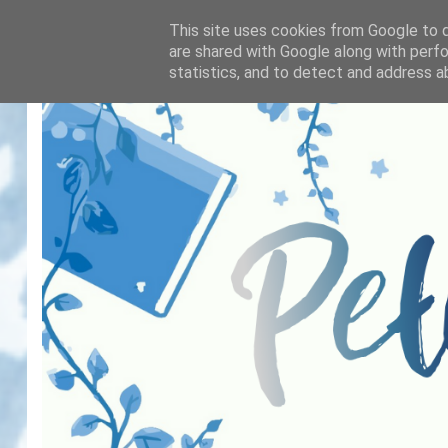
This site uses cookies from Google to de
are shared with Google along with perfo
statistics, and to detect and address a