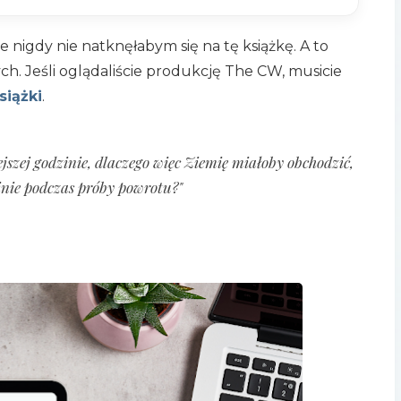
ie nigdy nie natknęłabym się na tę książkę. A to
ych. Jeśli oglądaliście produkcję The CW, musicie
siążki
.
ejszej godzinie, dlaczego więc Ziemię miałoby obchodzić,
ginie podczas próby powrotu?"