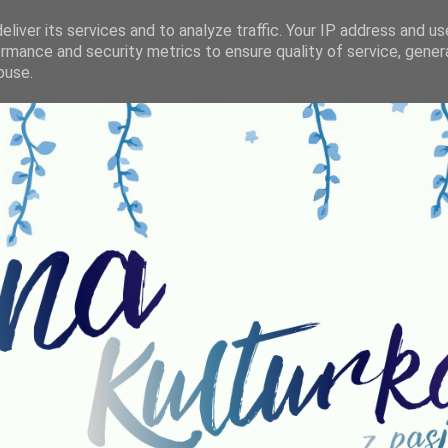
liver its services and to analyze traffic. Your IP address and u
rmance and security metrics to ensure quality of service, gene
buse.