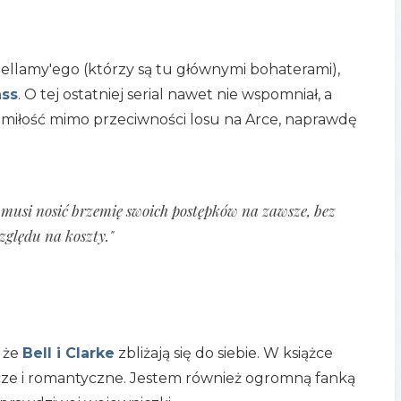
ellamy'ego (którzy są tu głównymi bohaterami),
ass
. O tej ostatniej serial nawet nie wspomniał, a
ą o miłość mimo przeciwności losu na Arce, naprawdę
 musi nosić brzemię swoich postępków na zawsze, bez
zględu na koszty."
, że
Bell i Clarke
zbliżają się do siebie. W książce
ze i romantyczne. Jestem również ogromną fanką