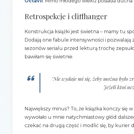
Octavii
. Mimo młodego wieku posiada ducha 
Retrospekcje i cliffhanger
Konstrukcja książki jest świetna – mamy tu sp
Dodają one fabule intensywności i pozwalają
sezonów serialu przed lekturą trochę zepsuł
bawiłam się świetnie.
"Nie wydaje mi się, żeby można było zr
Jeżeli ktoś uc
Największy minus? To, że książka kończy się 
wywołało u mnie natychmiastowy głód dalszego 
czekać na drugą część i modlić się, by kurier do