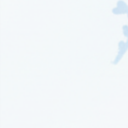
Wydawnictwo EditioRed
(21)
Wydawnictwo Fabryka Słów
(42)
Wydawnictwo Feeria Young
(7)
Wydawnictwo Filia
(4)
Wydawnictwo FoxGames
(2)
Wydawnictwo HarperCollins
(49)
Wydawnictwo IUVI
(2)
Wydawnictwo Initium
(1)
Wydawnictwo Insignis
(59)
Wydawnictwo Jaguar
(23)
Wydawnictwo Kobiece
(11)