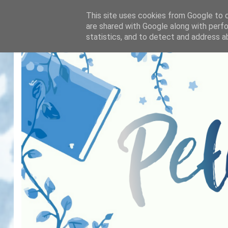
This site uses cookies from Google to de
are shared with Google along with perfo
statistics, and to detect and address a