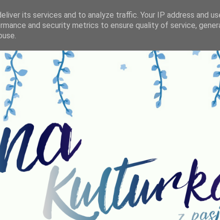
liver its services and to analyze traffic. Your IP address and u
rmance and security metrics to ensure quality of service, gene
buse.