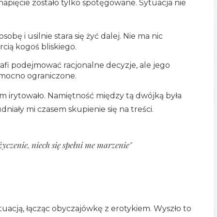
 napięcie zostało tylko spotęgowane. Sytuacja nie
sobę i usilnie stara się żyć dalej. Nie ma nic
cią kogoś bliskiego.
rafi podejmować racjonalne decyzje, ale jego
t mocno ograniczone.
 irytowało. Namiętność między tą dwójką była
iały mi czasem skupienie się na treści.
czenie, niech się spełni me marzenie"
tuacją, łącząc obyczajówkę z erotykiem. Wyszło to