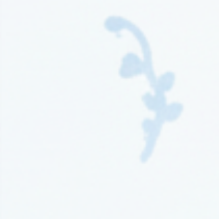
Wydawnictwo Kompania Mediowa
(9)
Wydawnictwo Krytyka Polityczna
(1)
Wydawnictwo Książnica
(1)
Wydawnictwo Literackie
(4)
Wydawnictwo Literackie Muza
(1)
Wydawnictwo Luna
(3)
Wydawnictwo Mag
(5)
Wydawnictwo Media Rodzina
(16)
Wydawnictwo Między Słowami
(3)
Wydawnictwo Mięta
(4)
Wydawnictwo Moondrive
(2)