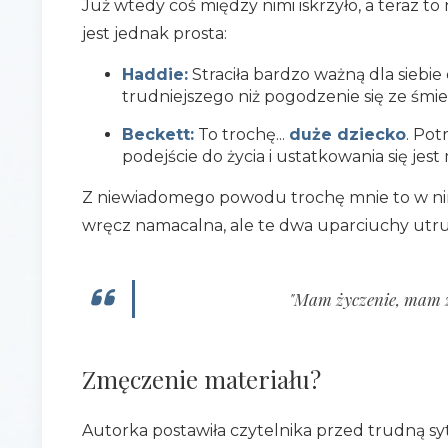
Już wtedy coś między nimi iskrzyło, a teraz to
jest jednak prosta:
Haddie:
Straciła bardzo ważną dla siebie o
trudniejszego niż pogodzenie się ze śmier
Beckett:
To trochę...
duże dziecko
. Pot
podejście do życia i ustatkowania się jes
Z niewiadomego powodu trochę mnie to w nim
wręcz namacalna, ale te dwa uparciuchy utrudn
"Mam życzenie, mam ży
Zmęczenie materiału?
Autorka postawiła czytelnika przed trudną sy