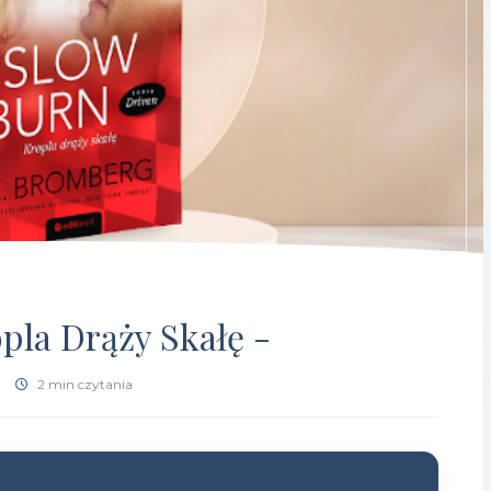
pla Drąży Skałę -
2 min czytania