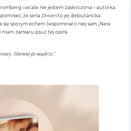
romberg i wcale nie jestem zaskoczona – autorka
pomnieć, że seria
Driven
to jej debiutancka
ła się sporym echem (wspominał o niej sam „New
e mam zamiaru psuć tej opinii.
 cenny. Marnuj go mądrze."