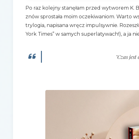
Po raz kolejny stanęłam przed wytworem K. B
znów sprostała moim oczekiwaniom. Warto ws
trylogia, napisana wręcz impulsywnie. Rozesz
York Times” w samych superlatywach!), a ja ni
"Czas jest