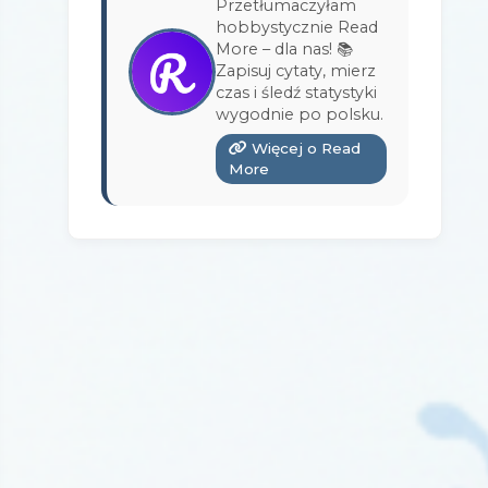
Przetłumaczyłam
Wydawnictwo Bukowy Las
(17)
hobbystycznie Read
More – dla nas! 📚
Wydawnictwo Burda Książki
(3)
Zapisuj cytaty, mierz
czas i śledź statystyki
Wydawnictwo Copernicus Center
wygodnie po polsku.
Press
(1)
Więcej o Read
Wydawnictwo Czarna Owca
(3)
More
Wydawnictwo Czarne
(1)
Wydawnictwo Czerwone i Czarne
(1)
Wydawnictwo Czwarta Strona
(13)
Wydawnictwo Dolnośląskie
(12)
Wydawnictwo E-bookowo
(1)
Wydawnictwo Edipresse Książki
(12)
Wydawnictwo EditioPurple
(1)