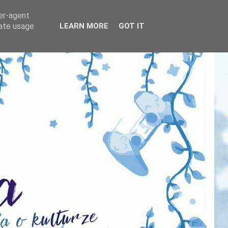
ser-agent
rate usage
LEARN MORE
GOT IT