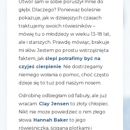
Utwór sam w sobie poruszył mnie do
głębi. Dlaczego? Ponieważ boleśnie
pokazuje, jak w dzisiejszych czasach
traktujemy swoich rówieśników –
mówię tu o młodzieży w wieku 13-18 lat,
ale i starszych. Prawdę mówiąc, brakuje
mi słów. Jestem po prostu wstrząśnięta
faktem, jak
ślepi potrafimy być na
czyjeś cierpienie
. Nie dostrzegamy
niemego wołania o pomoc, choć często
dzieje się to tuż pod naszym nosem.
Odrobinę odbiegłam od fabuły, ale już
wracam.
Clay Jensen
to złoty chłopiec.
Nikt nie może powiedzieć o nim złego
słowa.
Hannah Baker
to jego
rówieśniczka, ścigana plotkami i