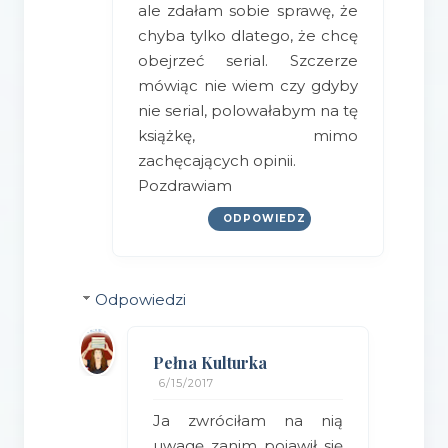
ale zdałam sobie sprawę, że
chyba tylko dlatego, że chcę
obejrzeć serial. Szczerze
mówiąc nie wiem czy gdyby
nie serial, polowałabym na tę
książkę, mimo
zachęcających opinii.
Pozdrawiam
ODPOWIEDZ
Odpowiedzi
Pełna Kulturka
6/15/2017
Ja zwróciłam na nią
uwagę zanim pojawił się