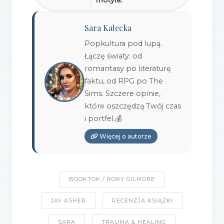
Sara Kałecka
Popkultura pod lupą.
Łączę światy: od
romantasy po literaturę
faktu, od RPG po The
Sims. Szczere opinie,
które oszczędzą Twój czas
i portfel.💰
Więcej o autorze
BOOKTOK / RORY GILMORE
JAY ASHER
RECENZJA KSIĄŻKI
SARA
TRAUMA & HEALING