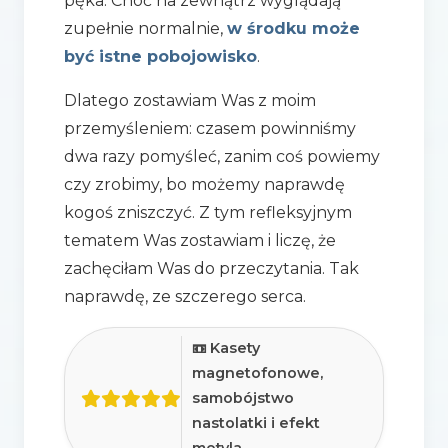
pęka. Choć na zewnątrz wyglądają
zupełnie normalnie,
w środku może
być istne pobojowisko
.
Dlatego zostawiam Was z moim
przemyśleniem: czasem powinniśmy
dwa razy pomyśleć, zanim coś powiemy
czy zrobimy, bo możemy naprawdę
kogoś zniszczyć. Z tym refleksyjnym
tematem Was zostawiam i liczę, że
zachęciłam Was do przeczytania. Tak
naprawdę, ze szczerego serca.
📼 Kasety
magnetofonowe,
samobójstwo
nastolatki i efekt
motyla.