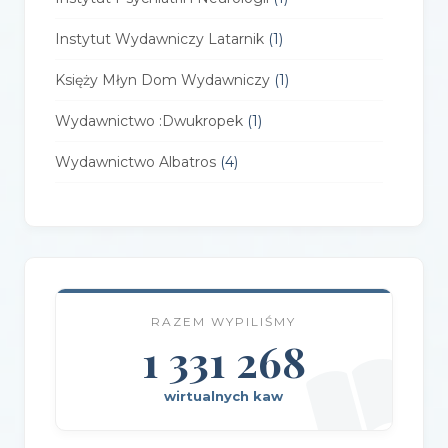
Instytut Wydawniczy Latarnik
(1)
Księży Młyn Dom Wydawniczy
(1)
Wydawnictwo :Dwukropek
(1)
Wydawnictwo Albatros
(4)
Wydawnictwo Alfa-Zet 7
(4)
Wydawnictwo AlterNatywne
(21)
Wydawnictwo Amare
(1)
RAZEM WYPILIŚMY
Wydawnictwo Amber
(1)
1 331 268
Wydawnictwo Axis Mundi
(3)
wirtualnych kaw
Wydawnictwo BUKA
(2)