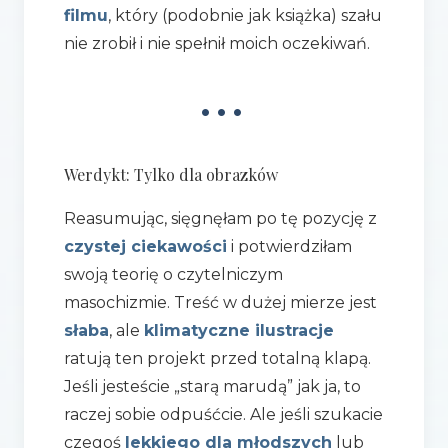
filmu
, który (podobnie jak książka) szału
nie zrobił i nie spełnił moich oczekiwań.
•••
Werdykt: Tylko dla obrazków
Reasumując, sięgnęłam po tę pozycję z
czystej ciekawości
i potwierdziłam
swoją teorię o czytelniczym
masochizmie. Treść w dużej mierze jest
słaba
, ale
klimatyczne ilustracje
ratują ten projekt przed totalną klapą.
Jeśli jesteście „starą marudą” jak ja, to
raczej sobie odpuśćcie. Ale jeśli szukacie
czegoś
lekkiego dla młodszych
lub