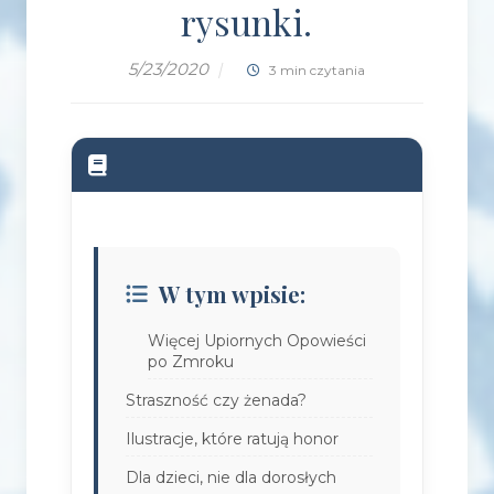
rysunki.
5/23/2020
|
3 min czytania
W tym wpisie:
Więcej Upiornych Opowieści
po Zmroku
Straszność czy żenada?
Ilustracje, które ratują honor
Dla dzieci, nie dla dorosłych