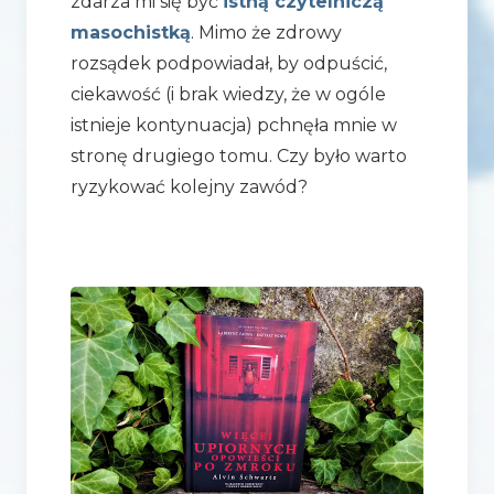
zdarza mi się być
istną czytelniczą
masochistką
. Mimo że zdrowy
rozsądek podpowiadał, by odpuścić,
ciekawość (i brak wiedzy, że w ogóle
istnieje kontynuacja) pchnęła mnie w
stronę drugiego tomu. Czy było warto
ryzykować kolejny zawód?