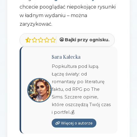
chcecie pooglądać niepokojące rysunki
w ładnym wydaniu – można
zaryzykować.
😬 Bajki przy ognisku.
Sara Kałecka
Popkultura pod lupą.
Łączę światy: od
romantasy po literaturę
faktu, od RPG po The
Sims. Szczere opinie,
które oszczędzą Twój czas
i portfel.💰
Więcej o autorze