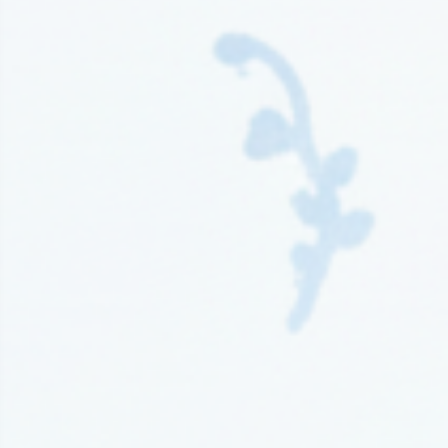
Wydawnictwo Kompania Mediowa
(9)
Wydawnictwo Krytyka Polityczna
(1)
Wydawnictwo Książnica
(1)
Wydawnictwo Literackie
(4)
Wydawnictwo Literackie Muza
(1)
Wydawnictwo Luna
(3)
Wydawnictwo Mag
(5)
Wydawnictwo Media Rodzina
(16)
Wydawnictwo Między Słowami
(3)
Wydawnictwo Mięta
(4)
Wydawnictwo Moondrive
(2)