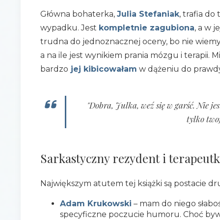
Główna bohaterka,
Julia Stefaniak
, trafia d
wypadku. Jest
kompletnie zagubiona
, a w 
trudna do jednoznacznej oceny, bo nie wiemy,
a na ile jest wynikiem prania mózgu i terapii. M
bardzo
jej kibicowałam
w dążeniu do prawdy
"Dobra, Julka, weź się w garść. Nie je
tylko two
Sarkastyczny rezydent i terapeut
Największym atutem tej książki są postacie 
Adam Krukowski
– mam do niego słaboś
specyficzne poczucie humoru. Choć byw