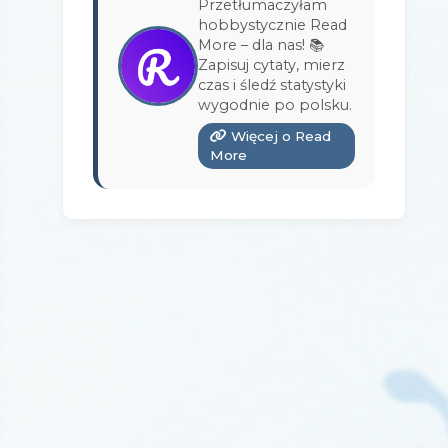
Przetłumaczyłam
Wydawnictwo Bukowy Las
(17)
hobbystycznie Read
More – dla nas! 📚
Wydawnictwo Burda Książki
(3)
Zapisuj cytaty, mierz
czas i śledź statystyki
Wydawnictwo Copernicus Center
wygodnie po polsku.
Press
(1)
Więcej o Read
Wydawnictwo Czarna Owca
(3)
More
Wydawnictwo Czarne
(1)
Wydawnictwo Czerwone i Czarne
(1)
Wydawnictwo Czwarta Strona
(13)
Wydawnictwo Dolnośląskie
(12)
Wydawnictwo E-bookowo
(1)
Wydawnictwo Edipresse Książki
(12)
Wydawnictwo EditioPurple
(1)