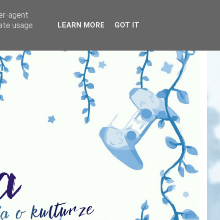
ser-agent
rate usage
LEARN MORE
GOT IT