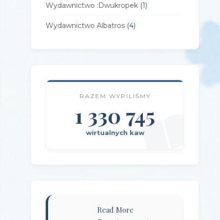
Wydawnictwo :Dwukropek
(1)
Wydawnictwo Albatros
(4)
Wydawnictwo Alfa-Zet 7
(4)
Wydawnictwo AlterNatywne
(21)
Wydawnictwo Amare
(1)
RAZEM WYPILIŚMY
Wydawnictwo Amber
1 330 745
(1)
Wydawnictwo Axis Mundi
(3)
wirtualnych kaw
Wydawnictwo BUKA
(2)
Wydawnictwo Bellona
(1)
Wydawnictwo Biblioteka
(1)
Wydawnictwo Bosz
(1)
Read More