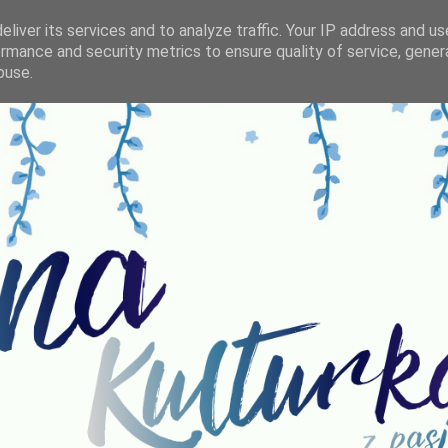
liver its services and to analyze traffic. Your IP address and u
rmance and security metrics to ensure quality of service, gene
buse.