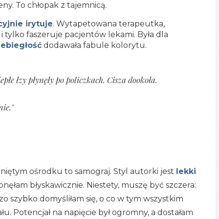
eny. To chłopak z tajemnicą.
yjnie irytuje
. Wytapetowana terapeutka,
 tylko faszeruje pacjentów lekami. Była dla
zebiegłość
dodawała fabule kolorytu.
iepłe łzy płynęły po policzkach. Cisza dookoła.
ie."
iętym ośrodku to samograj. Styl autorki jest
lekki
nęłam błyskawicznie. Niestety, muszę być szczera:
dzo szybko domyśliłam się, o co w tym wszystkim
nału. Potencjał na napięcie był ogromny, a dostałam