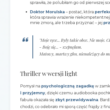
sprawiła, że polubiłam go od pierwszej sc
Doktor Morulska
– postać, która
perfekc
która sprawia wrażenie niekompetentnej i
mnie zmorą, ale trzeba przyznać – jej
pr
"Moje ręce... Były takie obce. Nie moje. C
- Boję się... - szepnęłam.
Matowy, martwy głos, nienależący do mn
Thriller w wersji light
Pomysł na
psychologiczną zagadkę
w zamkn
i przyjemny
, dzięki czemu audiobooka pochło
fabuła okazała się
zbyt przewidywalna
. Bar
chodzi, co odebrało mi sporą część frajdy z fi