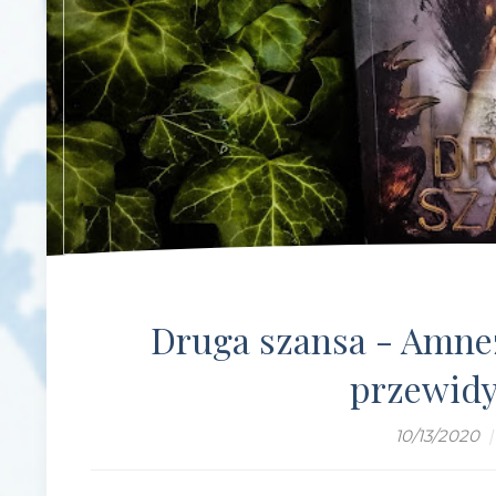
Druga szansa - Amnez
przewidy
10/13/2020
|