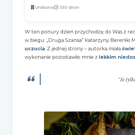
Uroboros
330 stron
W ten ponury dzień przychodzę do Was z re
w biegu. „Druga Szansa” Katarzyny Bereniki 
uczucia
. Z jednej strony – autorka miała
świe
wykonanie pozostawiło mnie z
lekkim niedo
"To tylk