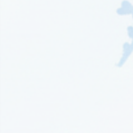
Wydawnictwo EditioRed
(21)
Wydawnictwo Fabryka Słów
(42)
Wydawnictwo Feeria Young
(7)
Wydawnictwo Filia
(4)
Wydawnictwo FoxGames
(2)
Wydawnictwo HarperCollins
(49)
Wydawnictwo IUVI
(2)
Wydawnictwo Initium
(1)
Wydawnictwo Insignis
(59)
Wydawnictwo Jaguar
(23)
Wydawnictwo Kobiece
(11)