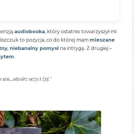
cenzją
audiobooka
, który ostatnio towarzyszył mi
Miszczuk to pozycja, co do której mam
mieszane
tny, niebanalny pomysł
na intrygę. Z drugiej –
sytem
.
o sen...otwórz oczy i żyj."