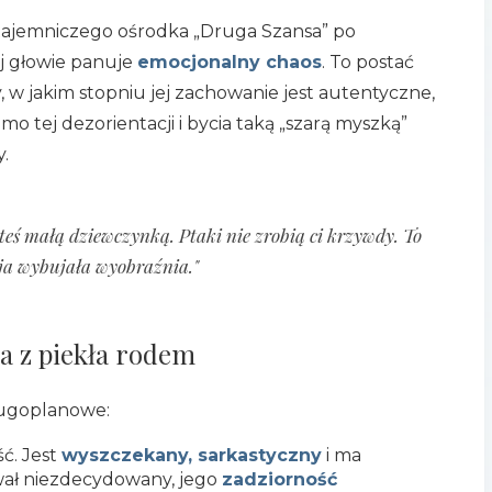
o tajemniczego ośrodka „Druga Szansa” po
jej głowie panuje
emocjonalny chaos
. To postać
 w jakim stopniu jej zachowanie jest autentyczne,
imo tej dezorientacji i bycia taką „szarą myszką”
.
steś małą dziewczynką. Ptaki nie zrobią ci krzywdy. To
ja wybujała wyobraźnia."
ka z piekła rodem
drugoplanowe:
ć. Jest
wyszczekany, sarkastyczny
i ma
ał niezdecydowany, jego
zadziorność