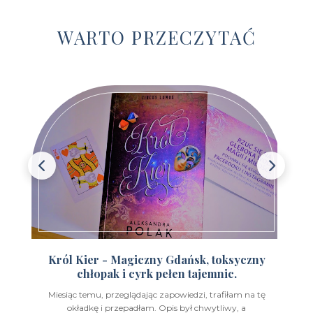
Wydawnictwo Dolnośląskie
(12)
WARTO PRZECZYTAĆ
Wydawnictwo E-bookowo
(1)
Wydawnictwo Edipresse Książki
(12)
Wydawnictwo EditioPurple
(1)
Wydawnictwo EditioRed
(21)
Wydawnictwo Fabryka Słów
(42)
Wydawnictwo Feeria Young
(7)
Wydawnictwo Filia
(4)
Wydawnictwo FoxGames
(2)
Król Kier - Magiczny Gdańsk, toksyczny
chłopak i cyrk pełen tajemnic.
Wydawnictwo HarperCollins
(49)
Miesiąc temu, przeglądając zapowiedzi, trafiłam na tę
Wydawnictwo IUVI
(2)
okładkę i przepadłam. Opis był chwytliwy, a