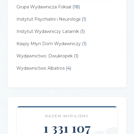
Grupa Wydawnicza Foksal
(18)
Instytut Psychiatrii i Neurologii
(1)
Instytut Wydawniczy Latarnik
(1)
Księży Młyn Dom Wydawniczy
(1)
Wydawnictwo :Dwukropek
(1)
Wydawnictwo Albatros
(4)
Wydawnictwo Alfa-Zet 7
(4)
Wydawnictwo AlterNatywne
(21)
Wydawnictwo Amare
(1)
RAZEM WYPILIŚMY
Wydawnictwo Amber
(1)
1 331 107
Wydawnictwo Axis Mundi
(3)