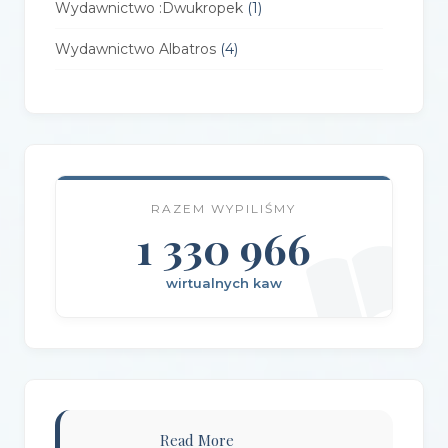
Wydawnictwo :Dwukropek
(1)
Wydawnictwo Albatros
(4)
Wydawnictwo Alfa-Zet 7
(4)
Wydawnictwo AlterNatywne
(21)
Wydawnictwo Amare
(1)
RAZEM WYPILIŚMY
Wydawnictwo Amber
(1)
1 330 966
Wydawnictwo Axis Mundi
(3)
wirtualnych kaw
Wydawnictwo BUKA
(2)
Wydawnictwo Bellona
(1)
Wydawnictwo Biblioteka
(1)
Wydawnictwo Bosz
(1)
Read More