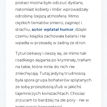
postaci można było odczuć dystans,
natomiast kobiety i Imbir wprowadzały
odrobinę lżejszą atmosferę. Mimo
ciężkich tematów śmierci, zaginięć i
strachu,
autor wplatał humor
, dzięki
czemu książka zachowała balans i nie
wpadła w przesadę w żadną ze stron.
Tytuł ciekawy i cieszę się, że mimo tak
rzadkiego sięgania po kryminały, trafiam
na takie, które mnie do nich nie
zniechęcają. Tutaj jedyną trudnością
była spora grupa bohaterów splątanych
ze sobą przeszłością i/lub w jakichś
tajemniczych konszachtach. Chociaż
zrzucam to bardziej na złe pory - nie w
pełni swojej koncentracji.