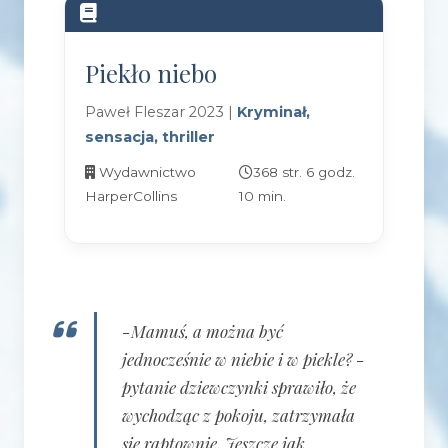
Piekło niebo
Paweł Fleszar 2023 |
Kryminał,
sensacja, thriller
Wydawnictwo
368 str. 6 godz.
HarperCollins
10 min.
-Mamuś, a można być
jednocześnie w niebie i w piekle? -
pytanie dziewczynki sprawiło, że
wychodząc z pokoju, zatrzymała
się raptownie. Jeszcze jak,