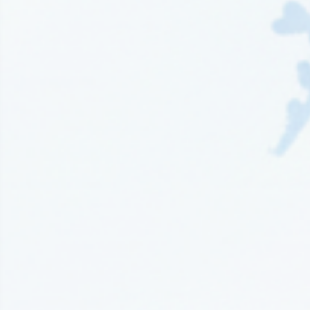
Wydawnictwo EditioRed
(21)
Wydawnictwo Fabryka Słów
(42)
Wydawnictwo Feeria Young
(7)
Wydawnictwo Filia
(4)
Wydawnictwo FoxGames
(2)
Wydawnictwo HarperCollins
(49)
Wydawnictwo IUVI
(2)
Wydawnictwo Initium
(1)
Wydawnictwo Insignis
(59)
Wydawnictwo Jaguar
(23)
Wydawnictwo Kobiece
(11)