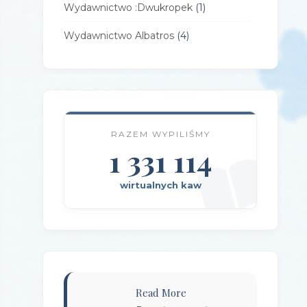
Wydawnictwo :Dwukropek
(1)
Wydawnictwo Albatros
(4)
Wydawnictwo Alfa-Zet 7
(4)
Wydawnictwo AlterNatywne
(21)
Wydawnictwo Amare
(1)
RAZEM WYPILIŚMY
Wydawnictwo Amber
1 331 114
(1)
Wydawnictwo Axis Mundi
(3)
wirtualnych kaw
Wydawnictwo BUKA
(2)
Wydawnictwo Bellona
(1)
Wydawnictwo Biblioteka
(1)
Wydawnictwo Bosz
(1)
Read More