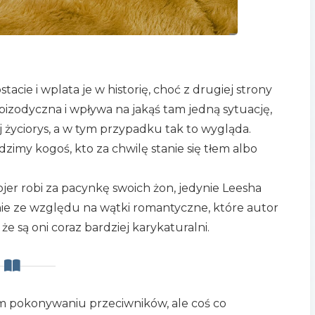
stacie i wplata je w historię, choć z drugiej strony
epizodyczna i wpływa na jakąś tam jedną sytuację,
j życiorys, a w tym przypadku tak to wygląda.
zimy kogoś, kto za chwilę stanie się tłem albo
ojer robi za pacynkę swoich żon, jedynie Leesha
nie ze względu na wątki romantyczne, które autor
że są oni coraz bardziej karykaturalni.
zym pokonywaniu przeciwników, ale coś co