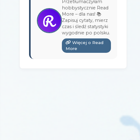
Przetłumaczyłam
Wydawnictwo Bukowy Las
(17)
hobbystycznie Read
More – dla nas! 📚
Wydawnictwo Burda Książki
(3)
Zapisuj cytaty, mierz
czas i śledź statystyki
Wydawnictwo Copernicus Center
wygodnie po polsku.
Press
(1)
Więcej o Read
Wydawnictwo Czarna Owca
(3)
More
Wydawnictwo Czarne
(1)
Wydawnictwo Czerwone i Czarne
(1)
Wydawnictwo Czwarta Strona
(13)
Wydawnictwo Dolnośląskie
(12)
Wydawnictwo E-bookowo
(1)
Wydawnictwo Edipresse Książki
(12)
Wydawnictwo EditioPurple
(1)