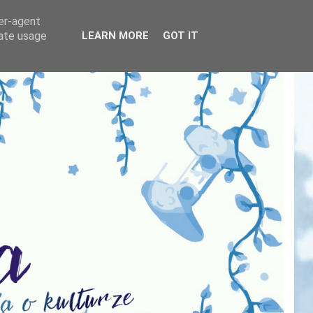
ser-agent
rate usage
LEARN MORE
GOT IT