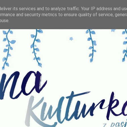
liver its services and to analyze traffic. Your IP address and u
rmance and security metrics to ensure quality of service, gene
buse.