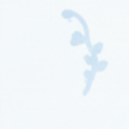
Wydawnictwo Kompania Mediowa
(9)
Wydawnictwo Krytyka Polityczna
(1)
Wydawnictwo Książnica
(1)
Wydawnictwo Literackie
(4)
Wydawnictwo Literackie Muza
(1)
Wydawnictwo Luna
(3)
Wydawnictwo Mag
(5)
Wydawnictwo Media Rodzina
(16)
Wydawnictwo Między Słowami
(3)
Wydawnictwo Mięta
(4)
Wydawnictwo Moondrive
(2)