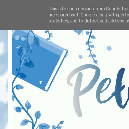
This site uses cookies from Google to de
are shared with Google along with perfo
statistics, and to detect and address a