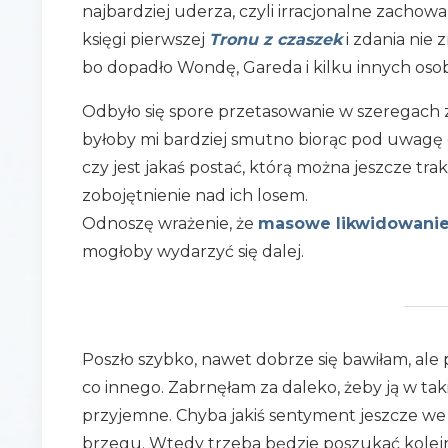
najbardziej uderza, czyli irracjonalne zacho
księgi pierwszej
Tronu z czaszek
i zdania nie 
bo dopadło Wondę, Gareda i kilku innych osob
Odbyło się spore przetasowanie w szeregach za
byłoby mi bardziej smutno biorąc pod uwagę o
czy jest jakaś postać, którą można jeszcze tr
zobojętnienie nad ich losem.
Odnoszę wrażenie, że
masowe likwidowani
mogłoby wydarzyć się dalej.
Poszło szybko, nawet dobrze się bawiłam, ale p
co innego. Zabrnęłam za daleko, żeby ją w ta
przyjemne. Chyba jakiś sentyment jeszcze we
brzegu. Wtedy trzeba będzie poszukać kolejne