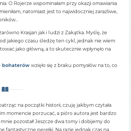
wania. O Rojerze wspominałam przy okazji omawiania
zmieniłam, natomiast jest to najwidoczniej zaraźliwe,
ników...
równo Krasjan jak i ludzi z Zakątka. Myślę, że
d jakiego czasu śledzę ten cykl, jednak nie wiem
aktować jako główną, a to skutecznie wpłynęło na
e bohaterów
wzięło się z braku pomysłów na to, co
atrząc na początki historii, czuję jakbym czytała
kim momencie porzucać, a pióro autora jest bardzo
 mnie pozostał! Jeszcze dwa tomy i dobijemy do
 fantastyczne perełki. Na razie jednak czas na