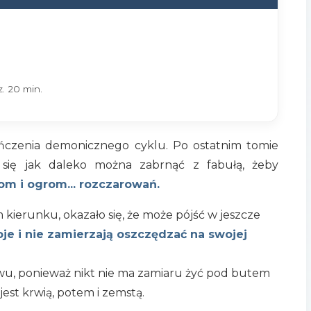
. 20 min.
ończenia demonicznego cyklu. Po ostatnim tomie
 się jak daleko można zabrnąć z fabułą, żeby
m i ogrom... rozczarowań.
m kierunku, okazało się, że może pójść w jeszcze
oje i nie zamierzają oszczędzać na swojej
ewu, ponieważ nikt nie ma zamiaru żyć pod butem
est krwią, potem i zemstą.