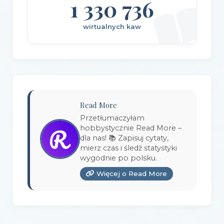
1 330 736
Wydawnictwo Axis Mundi
(3)
wirtualnych kaw
Wydawnictwo BUKA
(2)
Wydawnictwo Bellona
(1)
Wydawnictwo Biblioteka
(1)
Wydawnictwo Bosz
(1)
Read More
Wydawnictwo Bukowy Las
(17)
Przetłumaczyłam
hobbystycznie Read More –
Wydawnictwo Burda Książki
(3)
dla nas! 📚 Zapisuj cytaty,
mierz czas i śledź statystyki
Wydawnictwo Copernicus Center Press
(1)
wygodnie po polsku.
Więcej o Read More
Wydawnictwo Czarna Owca
(3)
Wydawnictwo Czarne
(1)
Wydawnictwo Czerwone i Czarne
(1)