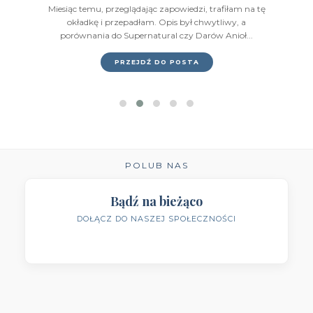
Miesiąc temu, przeglądając zapowiedzi, trafiłam na tę
Wydawnictwo IUVI
(2)
okładkę i przepadłam. Opis był chwytliwy, a
porównania do Supernatural czy Darów Anioł...
Wydawnictwo Initium
(1)
PRZEJDŹ DO POSTA
Wydawnictwo Insignis
(59)
Wydawnictwo Jaguar
(23)
Wydawnictwo Kobiece
(11)
Wydawnictwo Kompania Mediowa
(9)
POLUB NAS
Wydawnictwo Krytyka Polityczna
(1)
Bądź na bieżąco
DOŁĄCZ DO NASZEJ SPOŁECZNOŚCI
Wydawnictwo Książnica
(1)
Wydawnictwo Literackie
(4)
Wydawnictwo Literackie Muza
(1)
Wydawnictwo Luna
(3)