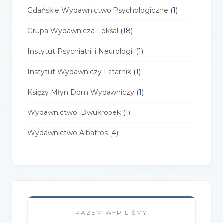
Gdańskie Wydawnictwo Psychologiczne
(1)
Grupa Wydawnicza Foksal
(18)
Instytut Psychiatrii i Neurologii
(1)
Instytut Wydawniczy Latarnik
(1)
Księży Młyn Dom Wydawniczy
(1)
Wydawnictwo :Dwukropek
(1)
Wydawnictwo Albatros
(4)
Wydawnictwo Alfa-Zet 7
(4)
Wydawnictwo AlterNatywne
(21)
Wydawnictwo Amare
(1)
RAZEM WYPILIŚMY
Wydawnictwo Amber
(1)