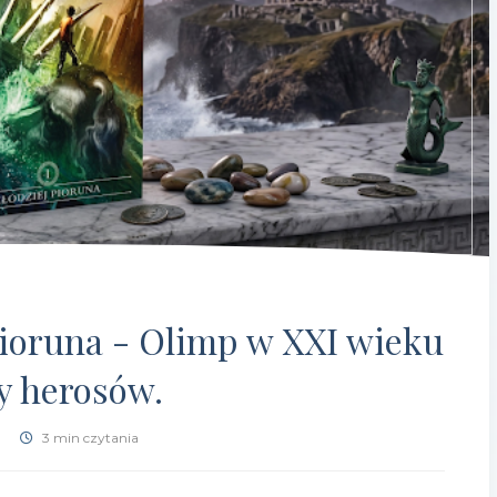
 Pioruna - Olimp w XXI wieku
ty herosów.
3 min czytania