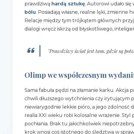
prawdziwą
hardą sztukę
. Autorowi udało się
bólu
. Posiadają własne, realne lęki, zmienne 
Relacje między tym trójkątem głównych przyja
dialogi wręcz iskrzą od błyskotliwego, inteli
"Prawdziwy świat jest tam, gdzie są potwo
Olimp we współczesnym wydaniu 
Sama fabuła pędzi na złamanie karku. Akcja p
chwili dłuższego wytchnienia czy irytującym 
niewiarygodnie lekkie pióro, a jego zdolność 
realia XXI wieku robi kolosalne wrażenie. Styl p
pochłania. Brak tu jakichkolwiek niepotrzeb
krok wnosi coś istotnego do śledztwa w spra