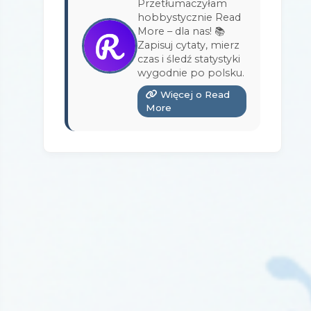
Przetłumaczyłam
Wydawnictwo Bukowy Las
(17)
hobbystycznie Read
More – dla nas! 📚
Wydawnictwo Burda Książki
(3)
Zapisuj cytaty, mierz
czas i śledź statystyki
Wydawnictwo Copernicus Center
wygodnie po polsku.
Press
(1)
Więcej o Read
Wydawnictwo Czarna Owca
(3)
More
Wydawnictwo Czarne
(1)
Wydawnictwo Czerwone i Czarne
(1)
Wydawnictwo Czwarta Strona
(13)
Wydawnictwo Dolnośląskie
(12)
Wydawnictwo E-bookowo
(1)
Wydawnictwo Edipresse Książki
(12)
Wydawnictwo EditioPurple
(1)