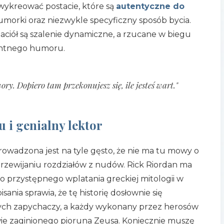
 wykreować postacie, które są
autentyczne do
humorki oraz niezwykle specyficzny sposób bycia.
ciół są szalenie dynamiczne, a rzucane w biegu
gentnego humoru.
ry. Dopiero tam przekonujesz się, ile jesteś wart."
i genialny lektor
rowadzona jest na tyle gęsto, że nie ma tu mowy o
przewijaniu rozdziałów z nudów. Rick Riordan ma
do przystępnego wplatania greckiej mitologii w
isania sprawia, że tę historię dosłownie się
nych zapychaczy, a każdy wykonany przez herosów
wie zaginionego pioruna Zeusa. Koniecznie muszę