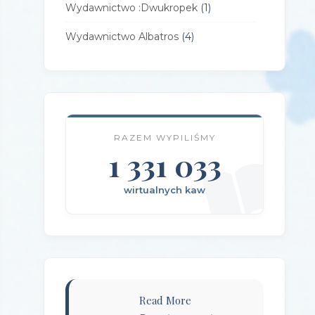
Wydawnictwo :Dwukropek
(1)
Wydawnictwo Albatros
(4)
Wydawnictwo Alfa-Zet 7
(4)
Wydawnictwo AlterNatywne
(21)
Wydawnictwo Amare
(1)
RAZEM WYPILIŚMY
Wydawnictwo Amber
1 331 033
(1)
Wydawnictwo Axis Mundi
(3)
wirtualnych kaw
Wydawnictwo BUKA
(2)
Wydawnictwo Bellona
(1)
Wydawnictwo Biblioteka
(1)
Wydawnictwo Bosz
(1)
Read More