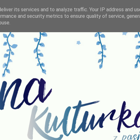
liver its services and to analyze traffic. Your IP address and u
rmance and security metrics to ensure quality of service, gene
buse.