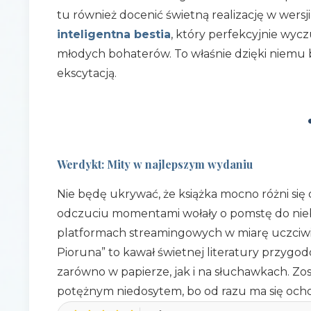
tu również docenić świetną realizację w wersj
inteligentna bestia
, który perfekcyjnie wycz
młodych bohaterów. To właśnie dzięki niemu 
ekscytacją.
Werdykt: Mity w najlepszym wydaniu
Nie będę ukrywać, że książka mocno różni się
odczuciu momentami wołały o pomstę do nieba
platformach streamingowych w miarę uczciwie
Pioruna” to kawał świetnej literatury przygod
zarówno w papierze, jak i na słuchawkach. Zost
potężnym niedosytem, bo od razu ma się ocho