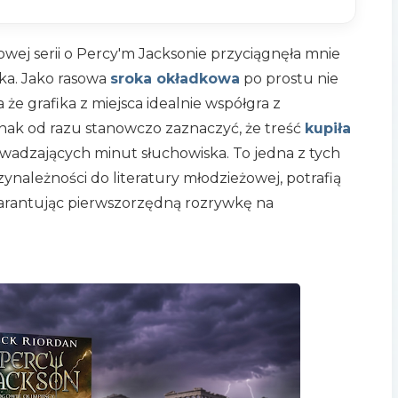
towej serii o Percy'm Jacksonie przyciągnęła mnie
ka. Jako rasowa
sroka okładkowa
po prostu nie
że grafika z miejsca idealnie współgra z
nak od razu stanowczo zaznaczyć, że treść
kupiła
owadzających minut słuchowiska. To jedna z tych
ynależności do literatury młodzieżowej, potrafią
warantując pierwszorzędną rozrywkę na