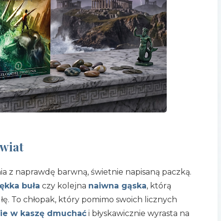
świat
ia z naprawdę barwną, świetnie napisaną paczką.
ękka buła
czy kolejna
naiwna gąska
, którą
łę. To chłopak, który pomimo swoich licznych
bie w kaszę dmuchać
i błyskawicznie wyrasta na