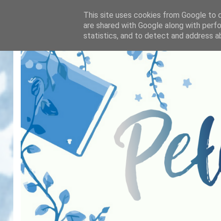
This site uses cookies from Google to de
are shared with Google along with perfo
statistics, and to detect and address a