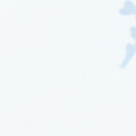
Wydawnictwo EditioRed
(21)
Wydawnictwo Fabryka Słów
(42)
Wydawnictwo Feeria Young
(7)
Wydawnictwo Filia
(4)
Wydawnictwo FoxGames
(2)
Wydawnictwo HarperCollins
(49)
Wydawnictwo IUVI
(2)
Wydawnictwo Initium
(1)
Wydawnictwo Insignis
(59)
Wydawnictwo Jaguar
(23)
Wydawnictwo Kobiece
(11)