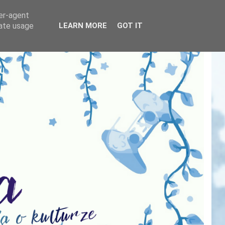
ser-agent
rate usage
LEARN MORE
GOT IT