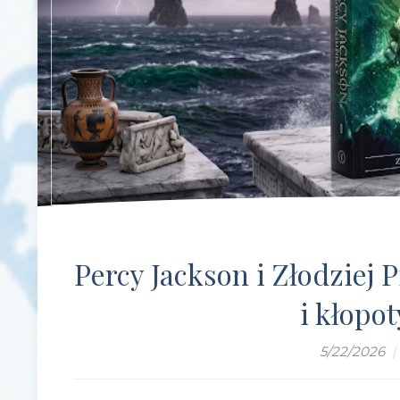
Percy Jackson i Złodziej
i kłopo
5/22/2026
|