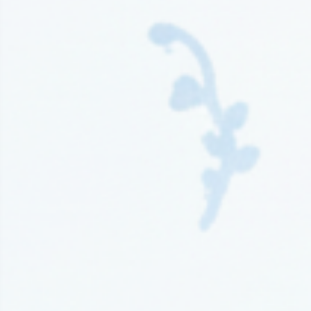
Wydawnictwo Kompania Mediowa
(9)
Wydawnictwo Krytyka Polityczna
(1)
Wydawnictwo Książnica
(1)
Wydawnictwo Literackie
(4)
Wydawnictwo Literackie Muza
(1)
Wydawnictwo Luna
(3)
Wydawnictwo Mag
(5)
Wydawnictwo Media Rodzina
(16)
Wydawnictwo Między Słowami
(3)
Wydawnictwo Mięta
(4)
Wydawnictwo Moondrive
(2)