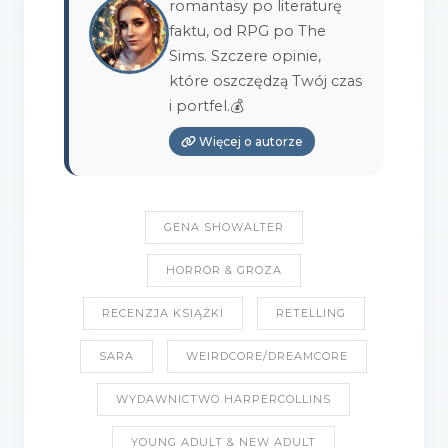
romantasy po literaturę
faktu, od RPG po The
Sims. Szczere opinie,
które oszczędzą Twój czas
i portfel.💰
Więcej o autorze
GENA SHOWALTER
HORROR & GROZA
RECENZJA KSIĄŻKI
RETELLING
SARA
WEIRDCORE/DREAMCORE
WYDAWNICTWO HARPERCOLLINS
YOUNG ADULT & NEW ADULT