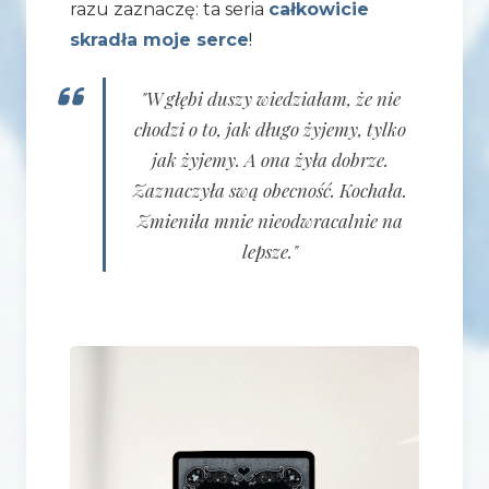
razu zaznaczę: ta seria
całkowicie
skradła moje serce
!
"W głębi duszy wiedziałam, że nie
chodzi o to, jak długo żyjemy, tylko
jak żyjemy. A ona żyła dobrze.
Zaznaczyła swą obecność. Kochała.
Zmieniła mnie nieodwracalnie na
lepsze."