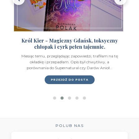
Wydawnictwo Feeria Young
(7)
Wydawnictwo Filia
(4)
Wydawnictwo FoxGames
(2)
Król Kier - Magiczny Gdańsk, toksyczny
chłopak i cyrk pełen tajemnic.
Wydawnictwo HarperCollins
(49)
Miesiąc temu, przeglądając zapowiedzi, trafiłam na tę
Wydawnictwo IUVI
(2)
okładkę i przepadłam. Opis był chwytliwy, a
porównania do Supernatural czy Darów Anioł...
Wydawnictwo Initium
(1)
PRZEJDŹ DO POSTA
Wydawnictwo Insignis
(59)
Wydawnictwo Jaguar
(23)
Wydawnictwo Kobiece
(11)
Wydawnictwo Kompania Mediowa
(9)
POLUB NAS
Wydawnictwo Krytyka Polityczna
(1)