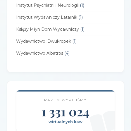
Instytut Psychiatrii i Neurologii
(1)
Instytut Wydawniczy Latarnik
(1)
Księży Młyn Dom Wydawniczy
(1)
Wydawnictwo :Dwukropek
(1)
Wydawnictwo Albatros
(4)
Wydawnictwo Alfa-Zet 7
(4)
Wydawnictwo AlterNatywne
(21)
Wydawnictwo Amare
(1)
RAZEM WYPILIŚMY
Wydawnictwo Amber
(1)
1 331 024
Wydawnictwo Axis Mundi
(3)
wirtualnych kaw
Wydawnictwo BUKA
(2)