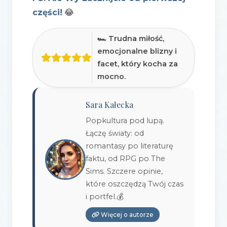
części!
😂
🏎️ Trudna miłość,
emocjonalne blizny i
facet, który kocha za
mocno.
Sara Kałecka
Popkultura pod lupą.
Łączę światy: od
romantasy po literaturę
faktu, od RPG po The
Sims. Szczere opinie,
które oszczędzą Twój czas
i portfel.💰
Więcej o autorze