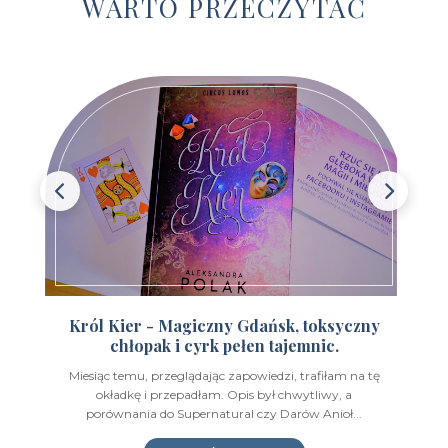
WARTO PRZECZYTAĆ
Wydawnictwo E-bookowo
(1)
Wydawnictwo Edipresse Książki
(12)
Wydawnictwo EditioPurple
(1)
Wydawnictwo EditioRed
(21)
Wydawnictwo Fabryka Słów
(42)
Wydawnictwo Feeria Young
(7)
Wydawnictwo Filia
(4)
Wydawnictwo FoxGames
(2)
Król Kier - Magiczny Gdańsk, toksyczny
chłopak i cyrk pełen tajemnic.
Wydawnictwo HarperCollins
(49)
Miesiąc temu, przeglądając zapowiedzi, trafiłam na tę
Wydawnictwo IUVI
(2)
okładkę i przepadłam. Opis był chwytliwy, a
porównania do Supernatural czy Darów Anioł...
Wydawnictwo Initium
(1)