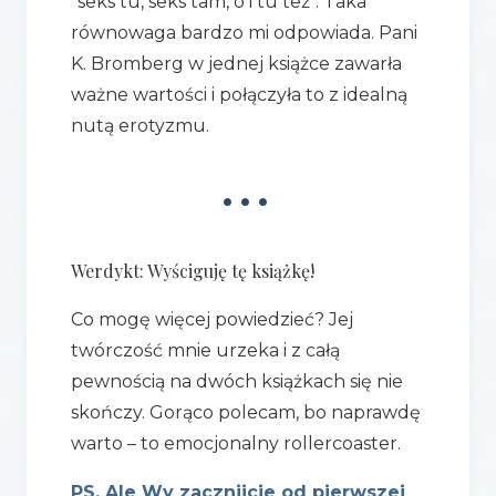
"seks tu, seks tam, o i tu też". Taka
równowaga bardzo mi odpowiada. Pani
K. Bromberg w jednej książce zawarła
ważne wartości i połączyła to z idealną
nutą erotyzmu.
•••
Werdykt: Wyściguję tę książkę!
Co mogę więcej powiedzieć? Jej
twórczość mnie urzeka i z całą
pewnością na dwóch książkach się nie
skończy. Gorąco polecam, bo naprawdę
warto – to emocjonalny rollercoaster.
PS. Ale Wy zacznijcie od pierwszej