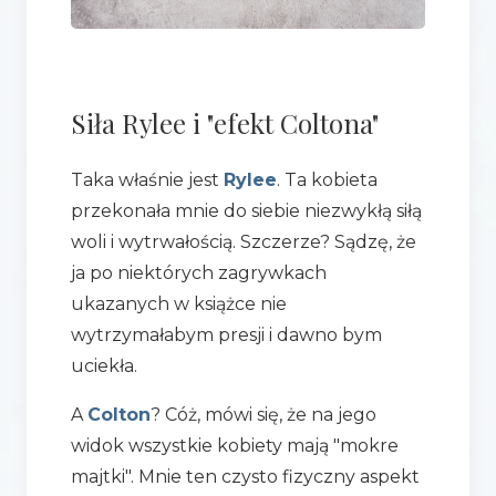
Siła Rylee i "efekt Coltona"
Taka właśnie jest
Rylee
. Ta kobieta
przekonała mnie do siebie niezwykłą siłą
woli i wytrwałością. Szczerze? Sądzę, że
ja po niektórych zagrywkach
ukazanych w książce nie
wytrzymałabym presji i dawno bym
uciekła.
A
Colton
? Cóż, mówi się, że na jego
widok wszystkie kobiety mają "mokre
majtki". Mnie ten czysto fizyczny aspekt