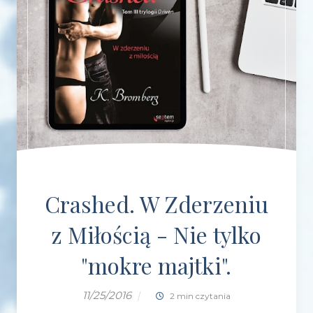
Crashed. W Zderzeniu
z Miłością - Nie tylko
"mokre majtki".
11/25/2016
|
2 min czytania