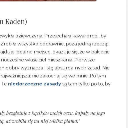
iu Kaden)
 zwykła dziewczyna. Przejechała kawał drogi, by
. Zrobiła wszystko poprawnie, poza jedną rzeczą:
ajduje idealne miejsce, okazuje się, że w pakiecie
ednocześnie właściciel mieszkania. Pierwsze
eń dobry wyznacza listę absurdalnych zasad. Nie
najważniejsza: nie zakochaj się we mnie. Po tym
. Te
niedorzeczne zasady
są tam tylko po to, by
ły bezgłośnie z kącików moich oczu, kapały na jego
ą, aż zrobiła się na niej wielka plama."