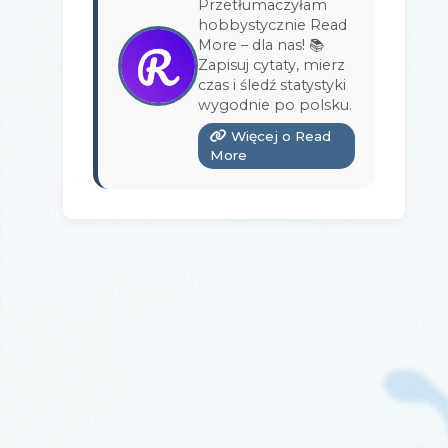
Przetłumaczyłam
Wydawnictwo Bukowy Las
(17)
hobbystycznie Read
More – dla nas! 📚
Wydawnictwo Burda Książki
(3)
Zapisuj cytaty, mierz
czas i śledź statystyki
Wydawnictwo Copernicus Center
wygodnie po polsku.
Press
(1)
Więcej o Read
Wydawnictwo Czarna Owca
(3)
More
Wydawnictwo Czarne
(1)
Wydawnictwo Czerwone i Czarne
(1)
Wydawnictwo Czwarta Strona
(13)
Wydawnictwo Dolnośląskie
(12)
Wydawnictwo E-bookowo
(1)
Wydawnictwo Edipresse Książki
(12)
Wydawnictwo EditioPurple
(1)