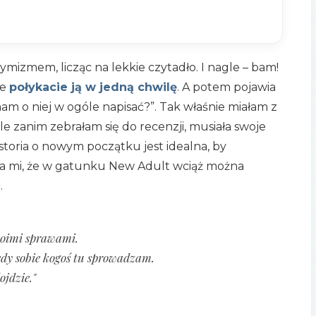
ymizmem, licząc na lekkie czytadło. I nagle – bam!
że
połykacie ją w jedną chwilę
. A potem pojawia
mam o niej w ogóle napisać?”. Tak właśnie miałam z
e zanim zebrałam się do recenzji, musiała swoje
istoria o nowym początku jest idealna, by
a mi, że w gatunku New Adult wciąż można
.
woimi sprawami.
edy sobie kogoś tu sprowadzam.
ojdzie."