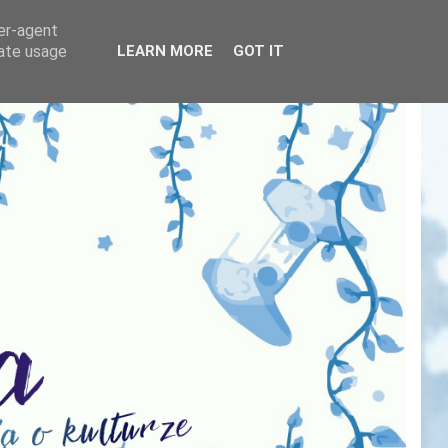
ser-agent
rate usage
LEARN MORE
GOT IT