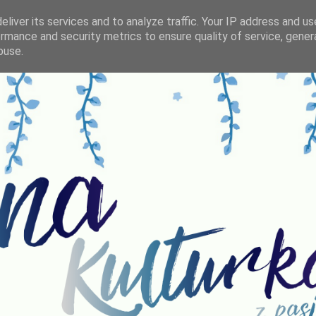
liver its services and to analyze traffic. Your IP address and u
rmance and security metrics to ensure quality of service, gene
buse.