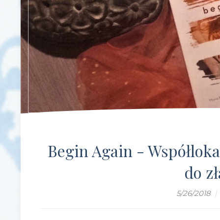
Begin Again - Współloka
do z
5/26/2018
|