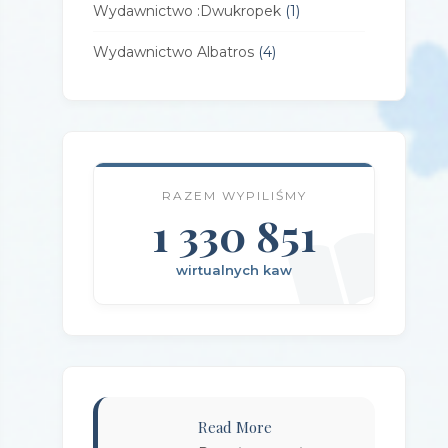
Wydawnictwo :Dwukropek
(1)
Wydawnictwo Albatros
(4)
Wydawnictwo Alfa-Zet 7
(4)
Wydawnictwo AlterNatywne
(21)
Wydawnictwo Amare
(1)
RAZEM WYPILIŚMY
Wydawnictwo Amber
1 330 851
(1)
Wydawnictwo Axis Mundi
(3)
wirtualnych kaw
Wydawnictwo BUKA
(2)
Wydawnictwo Bellona
(1)
Wydawnictwo Biblioteka
(1)
Wydawnictwo Bosz
(1)
Read More