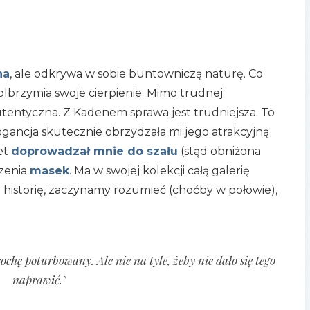
na
, ale odkrywa w sobie buntowniczą naturę. Co
yolbrzymia swoje cierpienie. Mimo trudnej
utentyczna. Z Kadenem sprawa jest trudniejsza. To
ogancja skutecznie obrzydzała mi jego atrakcyjną
et
doprowadzał mnie do szału
(stąd obniżona
szenia
masek
. Ma w swojej kolekcji całą galerię
 historię, zaczynamy rozumieć (choćby w połowie),
rochę poturbowany. Ale nie na tyle, żeby nie dało się tego
naprawić."