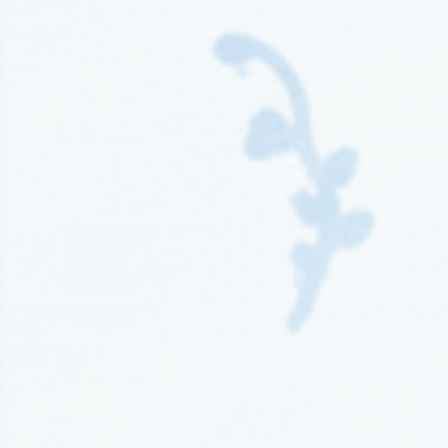
Wydawnictwo Kompania Mediowa
(9)
Wydawnictwo Krytyka Polityczna
(1)
Wydawnictwo Książnica
(1)
Wydawnictwo Literackie
(4)
Wydawnictwo Literackie Muza
(1)
Wydawnictwo Luna
(3)
Wydawnictwo Mag
(5)
Wydawnictwo Media Rodzina
(16)
Wydawnictwo Między Słowami
(3)
Wydawnictwo Mięta
(4)
Wydawnictwo Moondrive
(2)