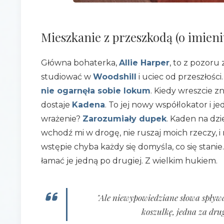
Mieszkanie z przeszkodą (o imien
Główna bohaterka,
Allie Harper
, to z pozoru
studiować w
Woodshill
i uciec od przeszłości
nie ogarnęła sobie lokum
. Kiedy wreszcie zn
dostaje
Kadena
. To jej nowy współlokator i j
wrażenie?
Zarozumiały dupek
. Kaden na dzi
wchodź mi w drogę, nie ruszaj moich rzeczy, i 
wstępie chyba każdy się domyśla, co się stanie
łamać je jedną po drugiej. Z wielkim hukiem.
"Ale niewypowiedziane słowa spływa
koszulkę, jedna za drug