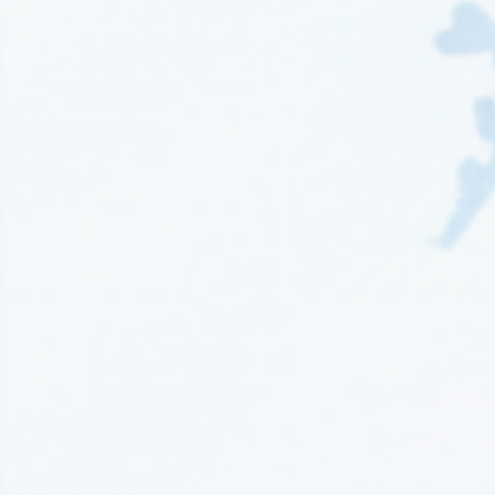
Wydawnictwo EditioRed
(21)
Wydawnictwo Fabryka Słów
(42)
Wydawnictwo Feeria Young
(7)
Wydawnictwo Filia
(4)
Wydawnictwo FoxGames
(2)
Wydawnictwo HarperCollins
(49)
Wydawnictwo IUVI
(2)
Wydawnictwo Initium
(1)
Wydawnictwo Insignis
(59)
Wydawnictwo Jaguar
(23)
Wydawnictwo Kobiece
(11)