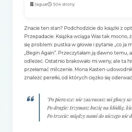
Jaguar
504 strony
Znacie ten stan? Podchodzicie do książki z opt
Przepadacie. Książka wciąga Was tak mocno, 
się problem: pustka w głowie i pytanie „co ja 
„Begin Again”. Przeczytałam ją dawno temu, al
odleżeć. Ostatnio brakowało mi weny, ale ta h
przełamać milczenie. Mona Kasten udowodnił
znaleźć perełki, od których ciężko się oderwać
"Po pierwsze: nie zawracasz mi głowy s
Po drugie: trzymasz buzię na kłódkę, ki
Po trzecie: między nami do niczego nie d