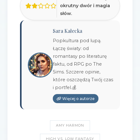
okrutny dwór i magia
słów.
Sara Kałecka
Popkultura pod lupą.
Łączę światy: od
romantasy po literaturę
faktu, od RPG po The
Sims. Szczere opinie,
które oszczędzą Twój czas
i portfel.💰
Więcej o autorze
AMY HARMON
HIGH VS. LOW FANTASY