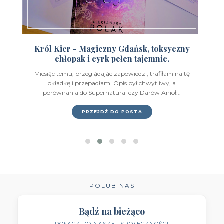
Wydawnictwo Feeria Young
(7)
Wydawnictwo Filia
(4)
Wydawnictwo FoxGames
(2)
Król Kier - Magiczny Gdańsk, toksyczny
chłopak i cyrk pełen tajemnic.
Wydawnictwo HarperCollins
(49)
Miesiąc temu, przeglądając zapowiedzi, trafiłam na tę
Wydawnictwo IUVI
(2)
okładkę i przepadłam. Opis był chwytliwy, a
porównania do Supernatural czy Darów Anioł...
Wydawnictwo Initium
(1)
PRZEJDŹ DO POSTA
Wydawnictwo Insignis
(59)
Wydawnictwo Jaguar
(23)
Wydawnictwo Kobiece
(11)
Wydawnictwo Kompania Mediowa
(9)
POLUB NAS
Wydawnictwo Krytyka Polityczna
(1)
Bądź na bieżąco