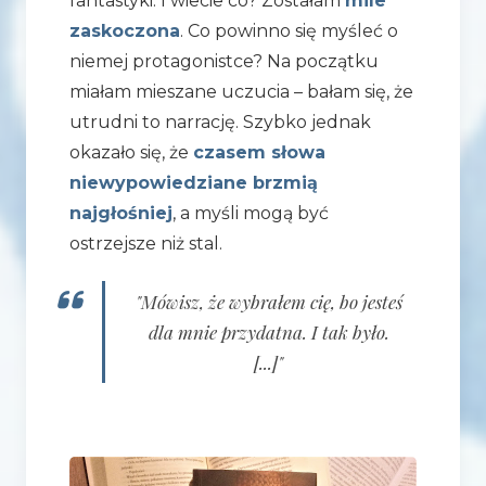
fantastyki. I wiecie co? Zostałam
mile
zaskoczona
. Co powinno się myśleć o
niemej protagonistce? Na początku
miałam mieszane uczucia – bałam się, że
utrudni to narrację. Szybko jednak
okazało się, że
czasem słowa
niewypowiedziane brzmią
najgłośniej
, a myśli mogą być
ostrzejsze niż stal.
"Mówisz, że wybrałem cię, bo jesteś
dla mnie przydatna. I tak było.
[...]"