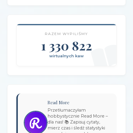
Wydawnictwo AlterNatywne
(21)
Wydawnictwo Amare
(1)
RAZEM WYPILIŚMY
Wydawnictwo Amber
(1)
1 330 822
Wydawnictwo Axis Mundi
(3)
wirtualnych kaw
Wydawnictwo BUKA
(2)
Wydawnictwo Bellona
(1)
Wydawnictwo Biblioteka
(1)
Wydawnictwo Bosz
(1)
Read More
Wydawnictwo Bukowy Las
(17)
Przetłumaczyłam
hobbystycznie Read More –
Wydawnictwo Burda Książki
(3)
dla nas! 📚 Zapisuj cytaty,
mierz czas i śledź statystyki
Wydawnictwo Copernicus Center Press
(1)