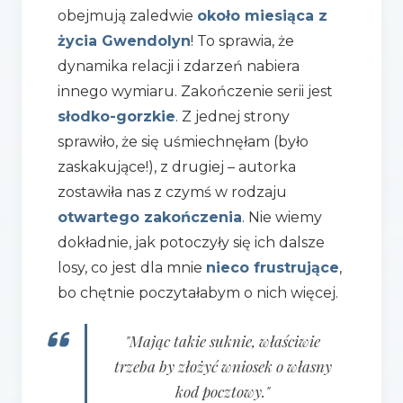
obejmują zaledwie
około miesiąca z
życia Gwendolyn
! To sprawia, że
dynamika relacji i zdarzeń nabiera
innego wymiaru. Zakończenie serii jest
słodko-gorzkie
. Z jednej strony
sprawiło, że się uśmiechnęłam (było
zaskakujące!), z drugiej – autorka
zostawiła nas z czymś w rodzaju
otwartego zakończenia
. Nie wiemy
dokładnie, jak potoczyły się ich dalsze
losy, co jest dla mnie
nieco frustrujące
,
bo chętnie poczytałabym o nich więcej.
"Mając takie suknie, właściwie
trzeba by złożyć wniosek o własny
kod pocztowy."