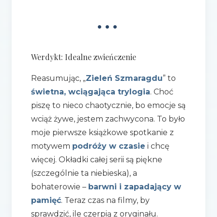
•••
Werdykt: Idealne zwieńczenie
Reasumując, „
Zieleń Szmaragdu
” to
świetna, wciągająca trylogia
. Choć
piszę to nieco chaotycznie, bo emocje są
wciąż żywe, jestem zachwycona. To było
moje pierwsze książkowe spotkanie z
motywem
podróży w czasie
i chcę
więcej. Okładki całej serii są piękne
(szczególnie ta niebieska), a
bohaterowie –
barwni i zapadający w
pamięć
. Teraz czas na filmy, by
sprawdzić, ile czerpią z oryginału.