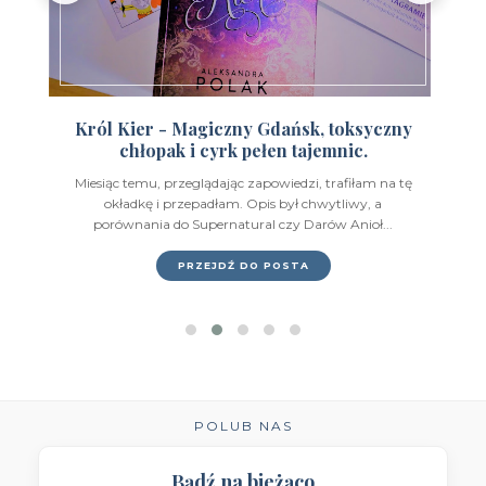
Wydawnictwo Feeria Young
(7)
Wydawnictwo Filia
(4)
Wydawnictwo FoxGames
(2)
Król Kier - Magiczny Gdańsk, toksyczny
chłopak i cyrk pełen tajemnic.
Wydawnictwo HarperCollins
(49)
Miesiąc temu, przeglądając zapowiedzi, trafiłam na tę
Wydawnictwo IUVI
(2)
okładkę i przepadłam. Opis był chwytliwy, a
porównania do Supernatural czy Darów Anioł...
Wydawnictwo Initium
(1)
PRZEJDŹ DO POSTA
Wydawnictwo Insignis
(59)
Wydawnictwo Jaguar
(23)
Wydawnictwo Kobiece
(11)
Wydawnictwo Kompania Mediowa
(9)
POLUB NAS
Wydawnictwo Krytyka Polityczna
(1)
Bądź na bieżąco