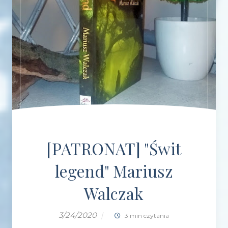
[PATRONAT] "Świt
legend" Mariusz
Walczak
3/24/2020
|
3 min czytania