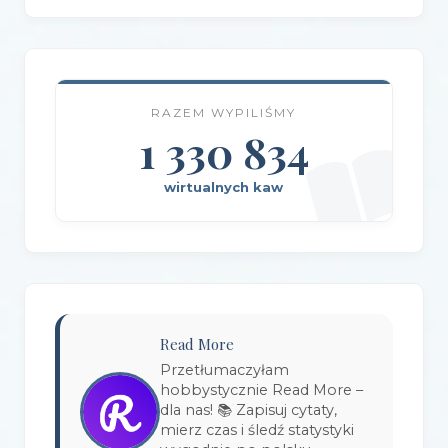
Wydawnictwo AlterNatywne
(21)
Wydawnictwo Amare
(1)
RAZEM WYPILIŚMY
Wydawnictwo Amber
(1)
1 330 834
Wydawnictwo Axis Mundi
(3)
wirtualnych kaw
Wydawnictwo BUKA
(2)
Wydawnictwo Bellona
(1)
Wydawnictwo Biblioteka
(1)
Wydawnictwo Bosz
(1)
Read More
Wydawnictwo Bukowy Las
(17)
Przetłumaczyłam
hobbystycznie Read More –
Wydawnictwo Burda Książki
(3)
dla nas! 📚 Zapisuj cytaty,
mierz czas i śledź statystyki
Wydawnictwo Copernicus Center Press
(1)