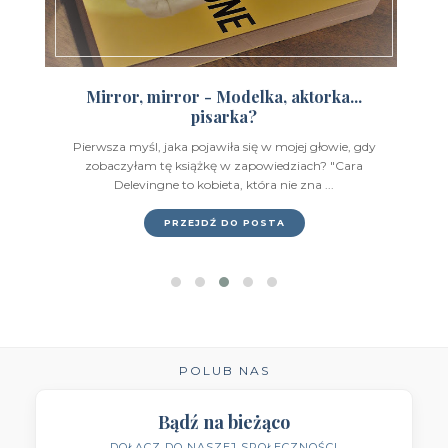
Wydawnictwo Feeria Young
(7)
Wydawnictwo Filia
(4)
Wydawnictwo FoxGames
(2)
Mirror, mirror - Modelka, aktorka...
pisarka?
Wydawnictwo HarperCollins
(49)
Pierwsza myśl, jaka pojawiła się w mojej głowie, gdy
Wydawnictwo IUVI
(2)
zobaczyłam tę książkę w zapowiedziach? "Cara
Delevingne to kobieta, która nie zna ...
Wydawnictwo Initium
(1)
PRZEJDŹ DO POSTA
Wydawnictwo Insignis
(59)
Wydawnictwo Jaguar
(23)
Wydawnictwo Kobiece
(11)
Wydawnictwo Kompania Mediowa
(9)
POLUB NAS
Wydawnictwo Krytyka Polityczna
(1)
Bądź na bieżąco
DOŁĄCZ DO NASZEJ SPOŁECZNOŚCI