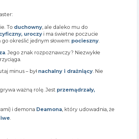
aster:
ie. To
duchowny
, ale daleko mu do
cyficzny, uroczy
i ma świetne poczucie
na go określić jednym słowem:
pocieszny
.
za
. Jego znak rozpoznawczy? Niezwykłe
przyciąga.
utaj minus – był
nachalny i drażniący
. Nie
grywa ważną rolę. Jest
przemądrzały,
łami) i demona
Deamona
, który udowadnia, że
liwe
.