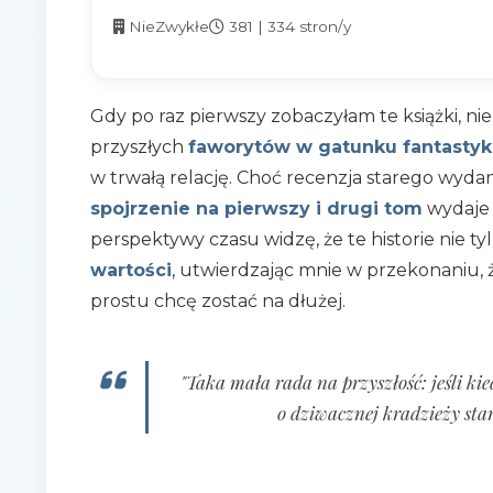
NieZwykłe
381 | 334 stron/y
Gdy po raz pierwszy zobaczyłam te książki, n
przyszłych
faworytów w gatunku fantastyk
w trwałą relację. Choć recenzja starego wydani
spojrzenie na pierwszy i drugi tom
wydaje m
perspektywy czasu widzę, że te historie nie tyl
wartości
, utwierdzając mnie w przekonaniu, ż
prostu chcę zostać na dłużej.
"Taka mała rada na przyszłość: jeśli k
o dziwacznej kradzieży star