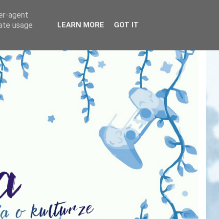
ser-agent
rate usage
LEARN MORE
GOT IT