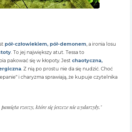
est
pół-człowiekiem, pół-demonem
, a ironia losu
stoty
. To jej największy atut. Tessa to
lbia pakować się w kłopoty. Jest
chaotyczna,
nergiczna
. Z nią po prostu nie da się nudzić. Choć
panie" i charyzma sprawiają, że kupuje czytelnika
pamięta rzeczy, które się jeszcze nie wydarzyły."