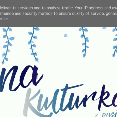
liver its services and to analyze traffic. Your IP address and u
rmance and security metrics to ensure quality of service, gene
buse.