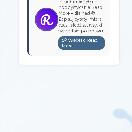
Przetłumaczyłam
Wydawnictwo Bukowy Las
(17)
hobbystycznie Read
More – dla nas! 📚
Wydawnictwo Burda Książki
(3)
Zapisuj cytaty, mierz
czas i śledź statystyki
Wydawnictwo Copernicus Center
wygodnie po polsku.
Press
(1)
Więcej o Read
Wydawnictwo Czarna Owca
(3)
More
Wydawnictwo Czarne
(1)
Wydawnictwo Czerwone i Czarne
(1)
Wydawnictwo Czwarta Strona
(13)
Wydawnictwo Dolnośląskie
(12)
Wydawnictwo E-bookowo
(1)
Wydawnictwo Edipresse Książki
(12)
Wydawnictwo EditioPurple
(1)