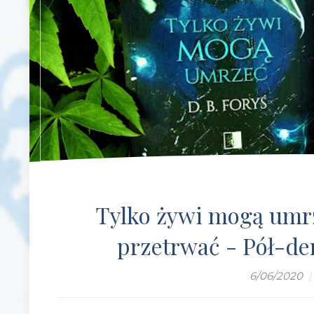
Tylko żywi mogą umr
przetrwać - Pół-dem
6/06/2020
|