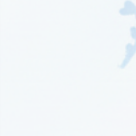
Wydawnictwo EditioRed
(21)
Wydawnictwo Fabryka Słów
(42)
Wydawnictwo Feeria Young
(7)
Wydawnictwo Filia
(4)
Wydawnictwo FoxGames
(2)
Wydawnictwo HarperCollins
(49)
Wydawnictwo IUVI
(2)
Wydawnictwo Initium
(1)
Wydawnictwo Insignis
(59)
Wydawnictwo Jaguar
(23)
Wydawnictwo Kobiece
(11)