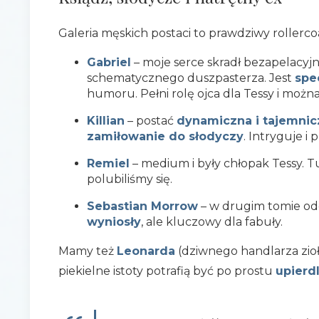
Galeria męskich postaci to prawdziwy rollerco
Gabriel
– moje serce skradł bezapelacyjn
schematycznego duszpasterza. Jest
spe
humoru. Pełni rolę ojca dla Tessy i moż
Killian
– postać
dynamiczna i tajemnic
zamiłowanie do słodyczy
. Intryguje i 
Remiel
– medium i były chłopak Tessy. T
polubiliśmy się.
Sebastian Morrow
– w drugim tomie od
wyniosły
, ale kluczowy dla fabuły.
Mamy też
Leonarda
(dziwnego handlarza zio
piekielne istoty potrafią być po prostu
upierd