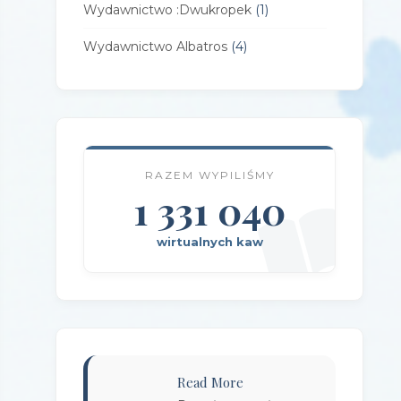
Wydawnictwo :Dwukropek
(1)
Wydawnictwo Albatros
(4)
Wydawnictwo Alfa-Zet 7
(4)
Wydawnictwo AlterNatywne
(21)
Wydawnictwo Amare
(1)
RAZEM WYPILIŚMY
Wydawnictwo Amber
1 331 040
(1)
Wydawnictwo Axis Mundi
(3)
wirtualnych kaw
Wydawnictwo BUKA
(2)
Wydawnictwo Bellona
(1)
Wydawnictwo Biblioteka
(1)
Wydawnictwo Bosz
(1)
Read More