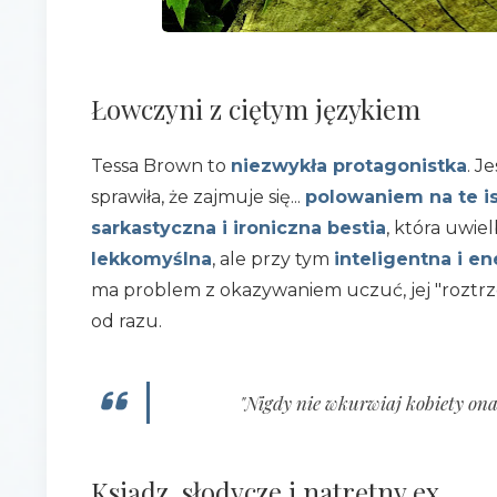
Łowczyni z ciętym językiem
Tessa Brown to
niezwykła protagonistka
. J
sprawiła, że zajmuje się...
polowaniem na te i
sarkastyczna i ironiczna bestia
, która uwie
lekkomyślna
, ale przy tym
inteligentna i e
ma problem z okazywaniem uczuć, jej "roztrze
od razu.
"Nigdy nie wkurwiaj kobiety ona 
Ksiądz, słodycze i natrętny ex