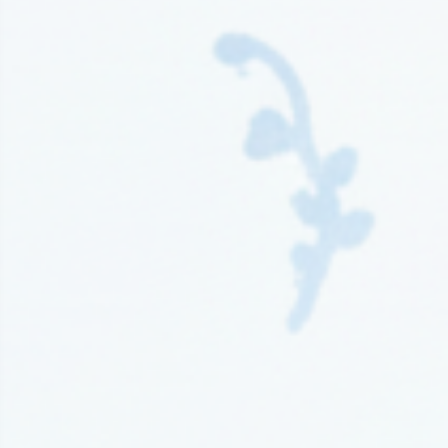
Wydawnictwo Kompania Mediowa
(9)
Wydawnictwo Krytyka Polityczna
(1)
Wydawnictwo Książnica
(1)
Wydawnictwo Literackie
(4)
Wydawnictwo Literackie Muza
(1)
Wydawnictwo Luna
(3)
Wydawnictwo Mag
(5)
Wydawnictwo Media Rodzina
(16)
Wydawnictwo Między Słowami
(3)
Wydawnictwo Mięta
(4)
Wydawnictwo Moondrive
(2)