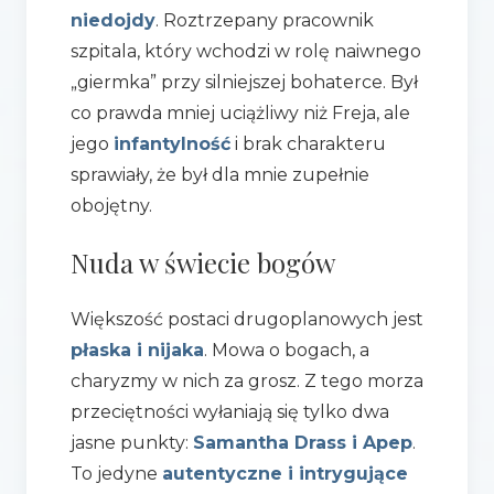
niedojdy
. Roztrzepany pracownik
szpitala, który wchodzi w rolę naiwnego
„giermka” przy silniejszej bohaterce. Był
co prawda mniej uciążliwy niż Freja, ale
jego
infantylność
i brak charakteru
sprawiały, że był dla mnie zupełnie
obojętny.
Nuda w świecie bogów
Większość postaci drugoplanowych jest
płaska i nijaka
. Mowa o bogach, a
charyzmy w nich za grosz. Z tego morza
przeciętności wyłaniają się tylko dwa
jasne punkty:
Samantha Drass i Apep
.
To jedyne
autentyczne i intrygujące