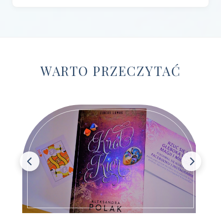
Wydawnictwo Czerwone i Czarne
(1)
Wydawnictwo Czwarta Strona
(13)
Wydawnictwo Dolnośląskie
(12)
WARTO PRZECZYTAĆ
Wydawnictwo E-bookowo
(1)
Wydawnictwo Edipresse Książki
(12)
Wydawnictwo EditioPurple
(1)
Wydawnictwo EditioRed
(21)
Wydawnictwo Fabryka Słów
(42)
Wydawnictwo Feeria Young
(7)
Wydawnictwo Filia
(4)
Wydawnictwo FoxGames
(2)