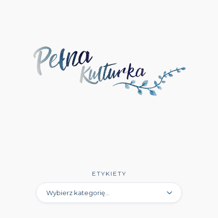
Wydawnictwo Literackie Muza
(1)
Wydawnictwo Luna
(3)
Wydawnictwo Mag
(5)
Wydawnictwo Media Rodzina
(16)
Wydawnictwo Między Słowami
(3)
Wydawnictwo Mięta
(4)
Wydawnictwo Moondrive
(2)
Wydawnictwo Mova
(1)
Wydawnictwo Muza
(11)
ETYKIETY
Wydawnictwo Młodzieżówka
(4)
Wydawnictwo NieZwykłe
(13)