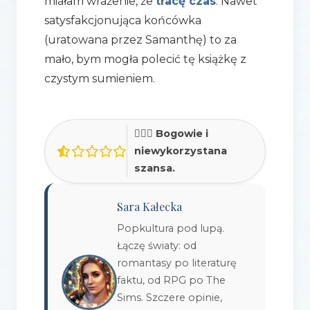
miałam wrażenie, że
tracę czas
. Nawet
satysfakcjonująca końcówka
(uratowana przez Samanthę) to za
mało, bym mogła polecić tę książkę z
czystym sumieniem.
🤦🏻‍♀️ Bogowie i
niewykorzystana
szansa.
Sara Kałecka
Popkultura pod lupą.
Łączę światy: od
romantasy po literaturę
faktu, od RPG po The
Sims. Szczere opinie,