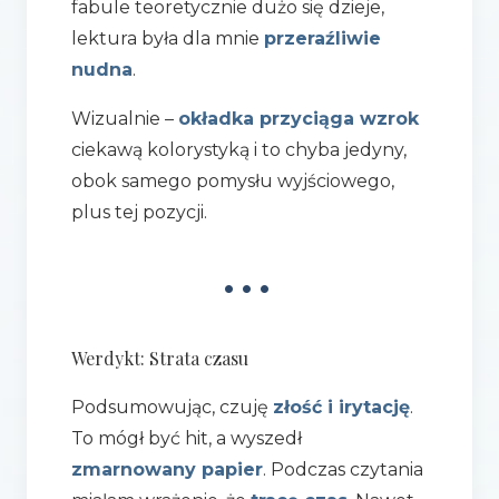
fabule teoretycznie dużo się dzieje,
lektura była dla mnie
przeraźliwie
nudna
.
Wizualnie –
okładka przyciąga wzrok
ciekawą kolorystyką i to chyba jedyny,
obok samego pomysłu wyjściowego,
plus tej pozycji.
•••
Werdykt: Strata czasu
Podsumowując, czuję
złość i irytację
.
To mógł być hit, a wyszedł
zmarnowany papier
. Podczas czytania