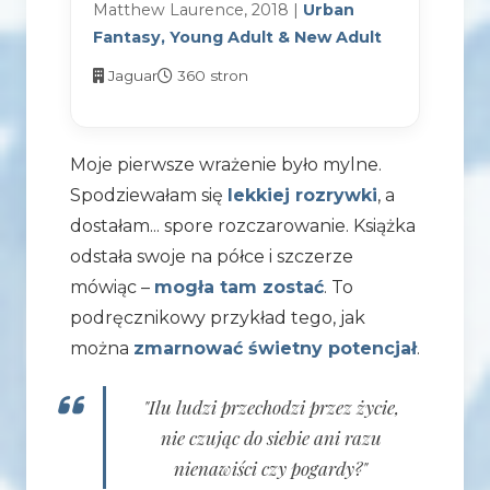
Matthew Laurence, 2018 |
Urban
Fantasy, Young Adult & New Adult
Jaguar
360 stron
Moje pierwsze wrażenie było mylne.
Spodziewałam się
lekkiej rozrywki
, a
dostałam... spore rozczarowanie. Książka
odstała swoje na półce i szczerze
mówiąc –
mogła tam zostać
. To
podręcznikowy przykład tego, jak
można
zmarnować świetny potencjał
.
"Ilu ludzi przechodzi przez życie,
nie czując do siebie ani razu
nienawiści czy pogardy?"