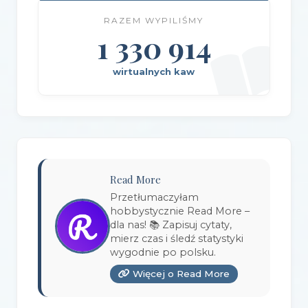
RAZEM WYPILIŚMY
Wydawnictwo Amber
(1)
1 330 914
Wydawnictwo Axis Mundi
(3)
wirtualnych kaw
Wydawnictwo BUKA
(2)
Wydawnictwo Bellona
(1)
Wydawnictwo Biblioteka
(1)
Wydawnictwo Bosz
(1)
Read More
Wydawnictwo Bukowy Las
(17)
Przetłumaczyłam
hobbystycznie Read More –
Wydawnictwo Burda Książki
(3)
dla nas! 📚 Zapisuj cytaty,
mierz czas i śledź statystyki
Wydawnictwo Copernicus Center Press
(1)
wygodnie po polsku.
Więcej o Read More
Wydawnictwo Czarna Owca
(3)
Wydawnictwo Czarne
(1)