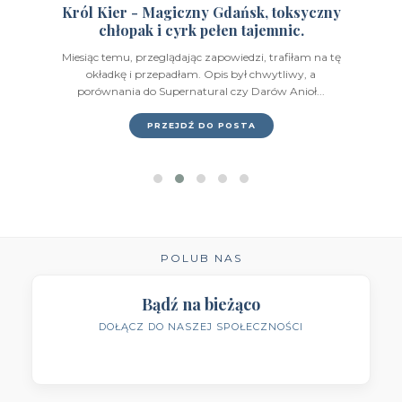
Król Kier - Magiczny Gdańsk, toksyczny
chłopak i cyrk pełen tajemnic.
Wydawnictwo HarperCollins
(49)
Miesiąc temu, przeglądając zapowiedzi, trafiłam na tę
Wydawnictwo IUVI
(2)
okładkę i przepadłam. Opis był chwytliwy, a
porównania do Supernatural czy Darów Anioł...
Wydawnictwo Initium
(1)
PRZEJDŹ DO POSTA
Wydawnictwo Insignis
(59)
Wydawnictwo Jaguar
(23)
Wydawnictwo Kobiece
(11)
Wydawnictwo Kompania Mediowa
(9)
POLUB NAS
Wydawnictwo Krytyka Polityczna
(1)
Bądź na bieżąco
DOŁĄCZ DO NASZEJ SPOŁECZNOŚCI
Wydawnictwo Książnica
(1)
Wydawnictwo Literackie
(4)