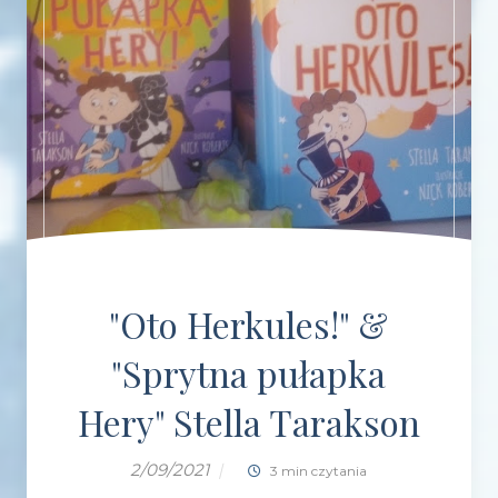
"Oto Herkules!" &
"Sprytna pułapka
Hery" Stella Tarakson
2/09/2021
|
3 min czytania