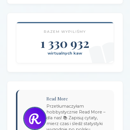
Wydawnictwo AlterNatywne
(21)
Wydawnictwo Amare
(1)
RAZEM WYPILIŚMY
Wydawnictwo Amber
(1)
1 330 932
Wydawnictwo Axis Mundi
(3)
wirtualnych kaw
Wydawnictwo BUKA
(2)
Wydawnictwo Bellona
(1)
Wydawnictwo Biblioteka
(1)
Wydawnictwo Bosz
(1)
Read More
Wydawnictwo Bukowy Las
(17)
Przetłumaczyłam
hobbystycznie Read More –
Wydawnictwo Burda Książki
(3)
dla nas! 📚 Zapisuj cytaty,
mierz czas i śledź statystyki
Wydawnictwo Copernicus Center Press
(1)
wygodnie po polsku.