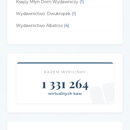
Księży Młyn Dom Wydawniczy
(1)
Wydawnictwo :Dwukropek
(1)
Wydawnictwo Albatros
(4)
Wydawnictwo Alfa-Zet 7
(4)
Wydawnictwo AlterNatywne
(21)
Wydawnictwo Amare
(1)
RAZEM WYPILIŚMY
Wydawnictwo Amber
(1)
1 331 264
Wydawnictwo Axis Mundi
(3)
wirtualnych kaw
Wydawnictwo BUKA
(2)
Wydawnictwo Bellona
(1)
Wydawnictwo Biblioteka
(1)