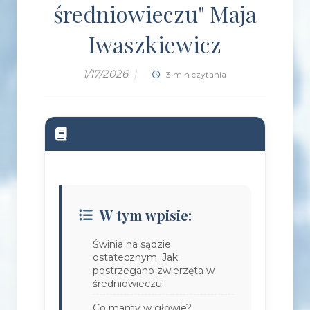
średniowieczu" Maja
Iwaszkiewicz
1/17/2026
|
3 min czytania
W tym wpisie:
Świnia na sądzie
ostatecznym. Jak
postrzegano zwierzęta w
średniowieczu
Co mamy w głowie?