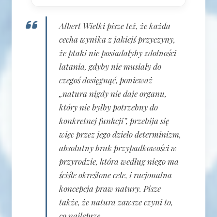
Albert Wielki pisze też, że każda
cecha wynika z jakiejś przyczyny,
że ptaki nie posiadałyby zdolności
latania, gdyby nie musiały do
czegoś dosięgnąć, ponieważ
„natura nigdy nie daje organu,
który nie byłby potrzebny do
konkretnej funkcji”, przebija się
więc przez jego dzieło determinizm,
absolutny brak przypadkowości w
przyrodzie, która według niego ma
ściśle określone cele, i racjonalna
koncepcja praw natury. Pisze
także, że natura zawsze czyni to,
co najlepsze.