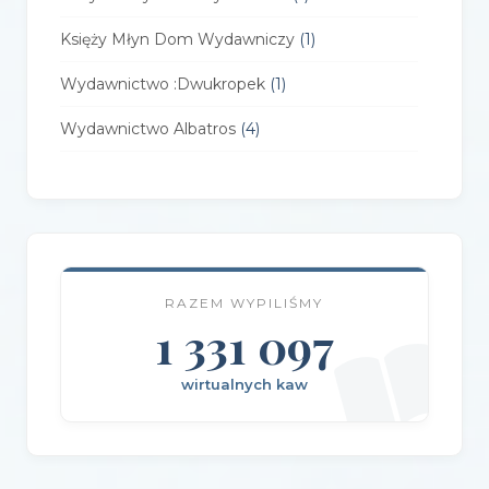
Księży Młyn Dom Wydawniczy
(1)
Wydawnictwo :Dwukropek
(1)
Wydawnictwo Albatros
(4)
Wydawnictwo Alfa-Zet 7
(4)
Wydawnictwo AlterNatywne
(21)
Wydawnictwo Amare
(1)
RAZEM WYPILIŚMY
Wydawnictwo Amber
(1)
1 331 097
Wydawnictwo Axis Mundi
(3)
wirtualnych kaw
Wydawnictwo BUKA
(2)
Wydawnictwo Bellona
(1)
Wydawnictwo Biblioteka
(1)