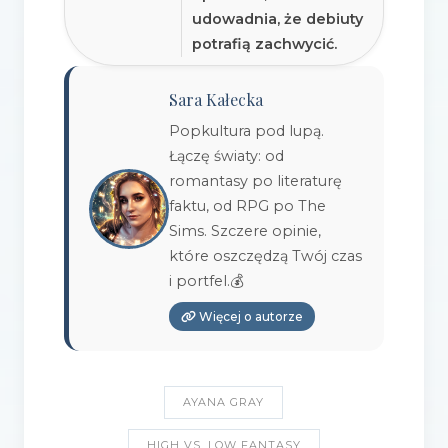
udowadnia, że debiuty
potrafią zachwycić.
Sara Kałecka
Popkultura pod lupą.
Łączę światy: od
romantasy po literaturę
faktu, od RPG po The
Sims. Szczere opinie,
które oszczędzą Twój czas
i portfel.💰
Więcej o autorze
AYANA GRAY
HIGH VS. LOW FANTASY