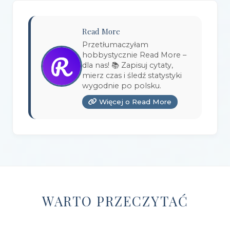
Wydawnictwo Bosz
(1)
Read More
Wydawnictwo Bukowy Las
(17)
Przetłumaczyłam
hobbystycznie Read More –
Wydawnictwo Burda Książki
(3)
dla nas! 📚 Zapisuj cytaty,
mierz czas i śledź statystyki
Wydawnictwo Copernicus Center Press
(1)
wygodnie po polsku.
Więcej o Read More
Wydawnictwo Czarna Owca
(3)
Wydawnictwo Czarne
(1)
Wydawnictwo Czerwone i Czarne
(1)
Wydawnictwo Czwarta Strona
(13)
Wydawnictwo Dolnośląskie
(12)
WARTO PRZECZYTAĆ
Wydawnictwo E-bookowo
(1)