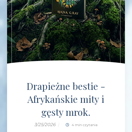
Drapieżne bestie -
Afrykańskie mity i
gęsty mrok.
3/25/2026
|
4 min czytania