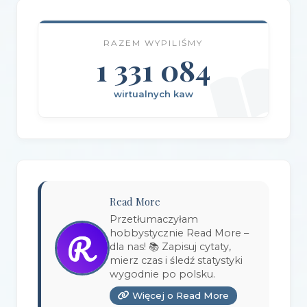
Wydawnictwo Amare
(1)
RAZEM WYPILIŚMY
Wydawnictwo Amber
(1)
1 331 084
Wydawnictwo Axis Mundi
(3)
wirtualnych kaw
Wydawnictwo BUKA
(2)
Wydawnictwo Bellona
(1)
Wydawnictwo Biblioteka
(1)
Wydawnictwo Bosz
(1)
Read More
Wydawnictwo Bukowy Las
(17)
Przetłumaczyłam
hobbystycznie Read More –
Wydawnictwo Burda Książki
(3)
dla nas! 📚 Zapisuj cytaty,
mierz czas i śledź statystyki
Wydawnictwo Copernicus Center Press
(1)
wygodnie po polsku.
Więcej o Read More
Wydawnictwo Czarna Owca
(3)