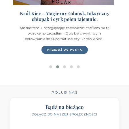
Wydawnictwo FoxGames
(2)
Król Kier - Magiczny Gdańsk, toksyczny
chłopak i cyrk pełen tajemnic.
Wydawnictwo HarperCollins
(49)
Miesiąc temu, przeglądając zapowiedzi, trafiłam na tę
Wydawnictwo IUVI
(2)
okładkę i przepadłam. Opis był chwytliwy, a
porównania do Supernatural czy Darów Anioł...
Wydawnictwo Initium
(1)
PRZEJDŹ DO POSTA
Wydawnictwo Insignis
(59)
Wydawnictwo Jaguar
(23)
Wydawnictwo Kobiece
(11)
Wydawnictwo Kompania Mediowa
(9)
POLUB NAS
Wydawnictwo Krytyka Polityczna
(1)
Bądź na bieżąco
DOŁĄCZ DO NASZEJ SPOŁECZNOŚCI
Wydawnictwo Książnica
(1)
Wydawnictwo Literackie
(4)