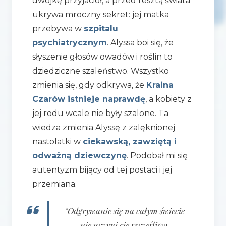
dwójkę przyjaciół, a przed resztą świata
ukrywa mroczny sekret: jej matka
przebywa w
szpitalu
psychiatrycznym
. Alyssa boi się, że
słyszenie głosów owadów i roślin to
dziedziczne szaleństwo. Wszystko
zmienia się, gdy odkrywa, że
Kraina
Czarów istnieje naprawdę
, a kobiety z
jej rodu wcale nie były szalone. Ta
wiedza zmienia Alyssę z zalęknionej
nastolatki w
ciekawską, zawziętą i
odważną dziewczynę
. Podobał mi się
autentyzm bijący od tej postaci i jej
przemiana.
"Odgrywanie się na całym świecie
nie uczyni cię szczęśliwą.