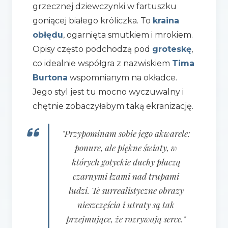
grzecznej dziewczynki w fartuszku
goniącej białego króliczka. To
kraina
obłędu
, ogarnięta smutkiem i mrokiem.
Opisy często podchodzą pod
groteskę
,
co idealnie współgra z nazwiskiem
Tima
Burtona
wspomnianym na okładce.
Jego styl jest tu mocno wyczuwalny i
chętnie zobaczyłabym taką ekranizację.
"Przypominam sobie jego akwarele:
ponure, ale piękne światy, w
których gotyckie duchy płaczą
czarnymi łzami nad trupami
ludzi. Te surrealistyczne obrazy
nieszczęścia i utraty są tak
przejmujące, że rozrywają serce."