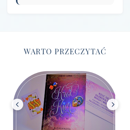
Wydawnictwo Czarne
(1)
Wydawnictwo Czerwone i Czarne
(1)
Wydawnictwo Czwarta Strona
(13)
Wydawnictwo Dolnośląskie
(12)
WARTO PRZECZYTAĆ
Wydawnictwo E-bookowo
(1)
Wydawnictwo Edipresse Książki
(12)
Wydawnictwo EditioPurple
(1)
Wydawnictwo EditioRed
(21)
Wydawnictwo Fabryka Słów
(42)
Wydawnictwo Feeria Young
(7)
Wydawnictwo Filia
(4)