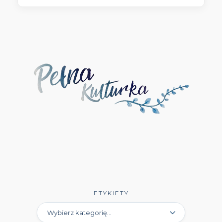
Wydawnictwo Literackie Muza
(1)
Wydawnictwo Luna
(3)
Wydawnictwo Mag
(5)
Wydawnictwo Media Rodzina
(16)
Wydawnictwo Między Słowami
(3)
Wydawnictwo Mięta
(4)
Wydawnictwo Moondrive
(2)
Wydawnictwo Mova
(1)
Wydawnictwo Muza
(11)
ETYKIETY
Wydawnictwo Młodzieżówka
(4)
Wydawnictwo NieZwykłe
(13)