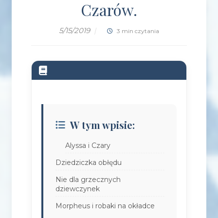
Czarów.
5/15/2019
|
3 min czytania
W tym wpisie:
Alyssa i Czary
Dziedziczka obłędu
Nie dla grzecznych
dziewczynek
Morpheus i robaki na okładce