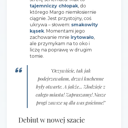
tajemniczy chłopak
, do
którego Margo niemiłosiernie
ciągnie. Jest przystojny, coś
ukrywa – słowem:
smakowity
kąsek
. Momentami jego
zachowanie mnie
irytowało
,
ale przymykam na to oko i
liczę na poprawę w drugim
tomie.
"Oczywiście, tak jak
podejrzewałam, drzwi kuchenne
były otwarte. A jakże... Złodzieje z
całego miasta! Zapraszamy! Nasze
progi zawsze są dla was gościnne!"
Debiut w nowej szacie