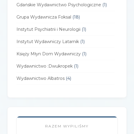
Gdańskie Wydawnictwo Psychologiczne
(1)
Grupa Wydawnicza Foksal
(18)
Instytut Psychiatrii i Neurologii
(1)
Instytut Wydawniczy Latarnik
(1)
Księży Młyn Dom Wydawniczy
(1)
Wydawnictwo :Dwukropek
(1)
Wydawnictwo Albatros
(4)
Wydawnictwo Alfa-Zet 7
(4)
Wydawnictwo AlterNatywne
(21)
Wydawnictwo Amare
(1)
RAZEM WYPILIŚMY
Wydawnictwo Amber
(1)