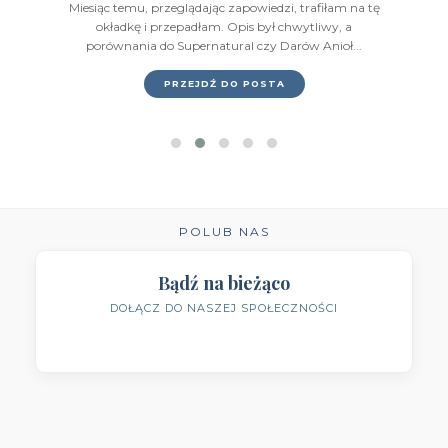
Miesiąc temu, przeglądając zapowiedzi, trafiłam na tę
Wydawnictwo IUVI
(2)
okładkę i przepadłam. Opis był chwytliwy, a
porównania do Supernatural czy Darów Anioł...
Wydawnictwo Initium
(1)
PRZEJDŹ DO POSTA
Wydawnictwo Insignis
(59)
Wydawnictwo Jaguar
(23)
Wydawnictwo Kobiece
(11)
Wydawnictwo Kompania Mediowa
(9)
POLUB NAS
Wydawnictwo Krytyka Polityczna
(1)
Bądź na bieżąco
DOŁĄCZ DO NASZEJ SPOŁECZNOŚCI
Wydawnictwo Książnica
(1)
Wydawnictwo Literackie
(4)
Wydawnictwo Literackie Muza
(1)
Wydawnictwo Luna
(3)