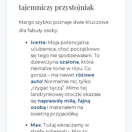
tajemniczy przystojniak
Margo szybko poznaje dwie kluczowe
dla fabuły osoby:
Ivette:
Moja potencjalna
ulubienica, choć początkowo
się tego nie spodziewałam. To
dziewczyna
szalona
, która
niemalże tonie w różu. Co
gorsza – ma nawet
różowe
auto
! Normalnie nic, tylko
„rzygać tęczą”. Mimo tej
landrynkowej otoczki okazała
się
naprawdę miłą, fajną
osobą
i materiałem na
świetną przyjaciółkę.
Max:
Tutaj wkraczamy w
strefę schematu. Max to