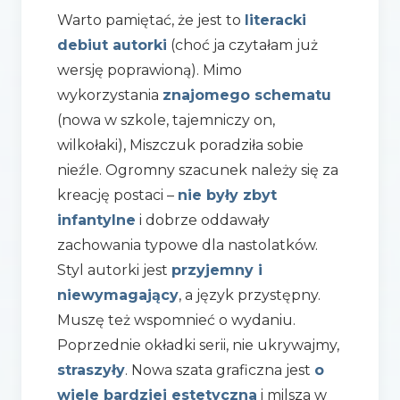
Warto pamiętać, że jest to
literacki
debiut autorki
(choć ja czytałam już
wersję poprawioną). Mimo
wykorzystania
znajomego schematu
(nowa w szkole, tajemniczy on,
wilkołaki), Miszczuk poradziła sobie
nieźle. Ogromny szacunek należy się za
kreację postaci –
nie były zbyt
infantylne
i dobrze oddawały
zachowania typowe dla nastolatków.
Styl autorki jest
przyjemny i
niewymagający
, a język przystępny.
Muszę też wspomnieć o wydaniu.
Poprzednie okładki serii, nie ukrywajmy,
straszyły
. Nowa szata graficzna jest
o
wiele bardziej estetyczna
i milsza w