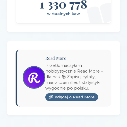
1 330 778
Wydawnictwo Axis Mundi
(3)
wirtualnych kaw
Wydawnictwo BUKA
(2)
Wydawnictwo Bellona
(1)
Wydawnictwo Biblioteka
(1)
Wydawnictwo Bosz
(1)
Read More
Wydawnictwo Bukowy Las
(17)
Przetłumaczyłam
hobbystycznie Read More –
Wydawnictwo Burda Książki
(3)
dla nas! 📚 Zapisuj cytaty,
mierz czas i śledź statystyki
Wydawnictwo Copernicus Center Press
(1)
wygodnie po polsku.
Więcej o Read More
Wydawnictwo Czarna Owca
(3)
Wydawnictwo Czarne
(1)
Wydawnictwo Czerwone i Czarne
(1)