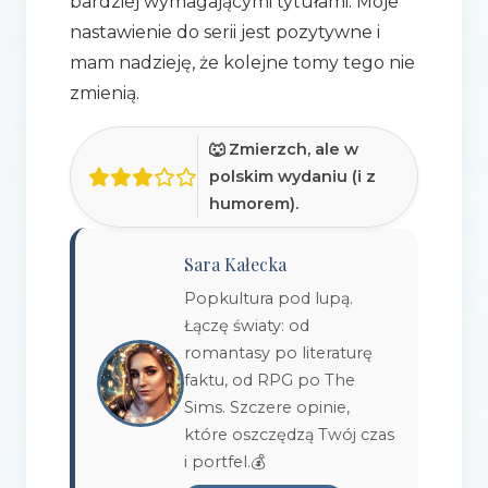
bardziej wymagającymi tytułami. Moje
nastawienie do serii jest pozytywne i
mam nadzieję, że kolejne tomy tego nie
zmienią.
🐺 Zmierzch, ale w
polskim wydaniu (i z
humorem).
Sara Kałecka
Popkultura pod lupą.
Łączę światy: od
romantasy po literaturę
faktu, od RPG po The
Sims. Szczere opinie,
które oszczędzą Twój czas
i portfel.💰