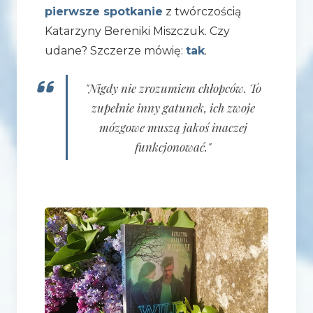
pierwsze spotkanie
z twórczością
Katarzyny Bereniki Miszczuk. Czy
udane? Szczerze mówię:
tak
.
"Nigdy nie zrozumiem chłopców. To
zupełnie inny gatunek, ich zwoje
mózgowe muszą jakoś inaczej
funkcjonować."