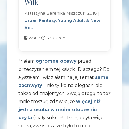
Wilk
Katarzyna Berenika Miszczuk, 2018 |
Urban Fantasy, Young Adult & New
Adult
W.A.B.
320 stron
Miałam
ogromne obawy
przed
przeczytaniem tej książki. Dlaczego? Bo
słyszałam i widziałam na jej temat
same
zachwyty
– nie tylko na blogach, ale
także od znajomych. Swoją drogą, to też
mnie troszkę zdziwiło, że
więcej niż
jedna osoba w moim otoczeniu
czyta
(mały sukces!). Presja była więc
spora, zwłaszcza że było to moje