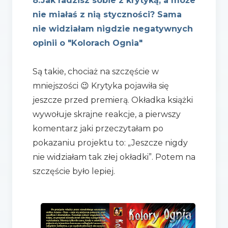
8.Jak radzisz sobie z krytyką, a może
nie miałaś z nią styczności? Sama
nie widziałam nigdzie negatywnych
opinii o "Kolorach Ognia"
Są takie, chociaż na szczęście w
mniejszości 😉 Krytyka pojawiła się
jeszcze przed premierą. Okładka książki
wywołuje skrajne reakcje, a pierwszy
komentarz jaki przeczytałam po
pokazaniu projektu to: „Jeszcze nigdy
nie widziałam tak złej okładki”. Potem na
szczęście było lepiej.