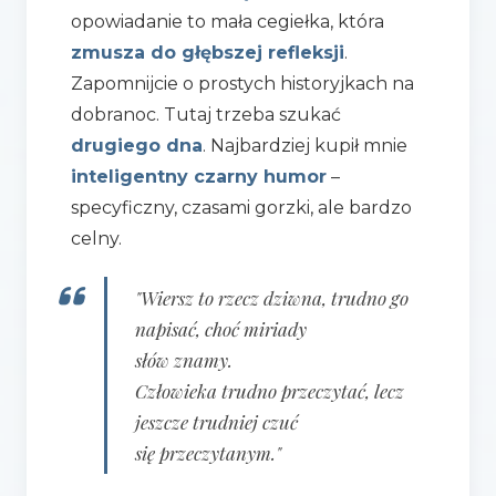
opowiadanie to mała cegiełka, która
zmusza do głębszej refleksji
.
Zapomnijcie o prostych historyjkach na
dobranoc. Tutaj trzeba szukać
drugiego dna
. Najbardziej kupił mnie
inteligentny czarny humor
–
specyficzny, czasami gorzki, ale bardzo
celny.
"Wiersz to rzecz dziwna, trudno go
napisać, choć miriady
słów znamy.
Człowieka trudno przeczytać, lecz
jeszcze trudniej czuć
się przeczytanym."