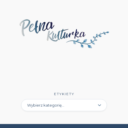
Wydawnictwo Luna
(3)
Wydawnictwo Mag
(5)
Wydawnictwo Media Rodzina
(16)
Wydawnictwo Między Słowami
(3)
Wydawnictwo Mięta
(4)
Wydawnictwo Moondrive
(2)
Wydawnictwo Mova
(1)
Wydawnictwo Muza
(11)
ETYKIETY
Wydawnictwo Młodzieżówka
(4)
Wydawnictwo NieZwykłe
(13)
Wydawnictwo NovaeRes
(17)