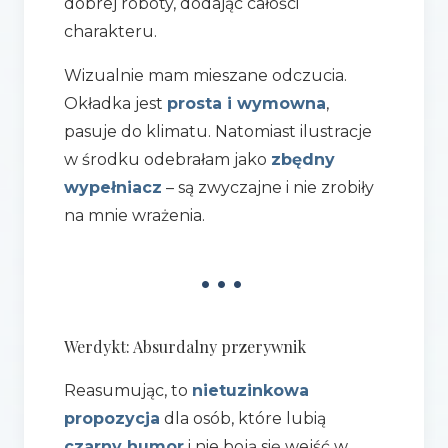
dobrej roboty, dodając całości
charakteru.
Wizualnie mam mieszane odczucia.
Okładka jest
prosta i wymowna
,
pasuje do klimatu. Natomiast ilustracje
w środku odebrałam jako
zbędny
wypełniacz
– są zwyczajne i nie zrobiły
na mnie wrażenia.
•••
Werdykt: Absurdalny przerywnik
Reasumując, to
nietuzinkowa
propozycja
dla osób, które lubią
czarny humor
i nie boją się wejść w