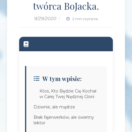
twórca BoJacka.
9/29/2020
|
2 min czytania
W tym wpisie:
Ktoś, Kto Będzie Cię Kochał
w Całej Twej Nędznej Glorii
Dziwnie, ale mądrze
Brak fajerwerków, ale świetny
lektor