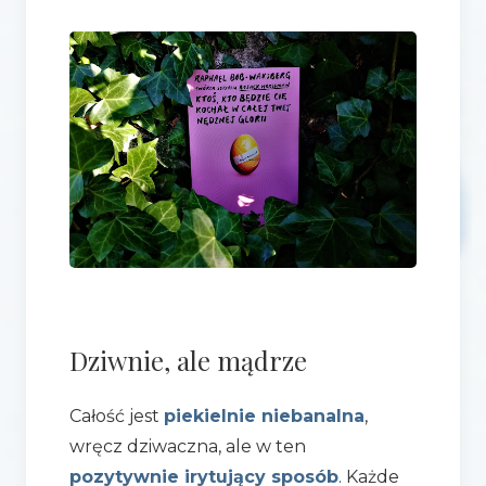
Dziwnie, ale mądrze
Całość jest
piekielnie niebanalna
,
wręcz dziwaczna, ale w ten
pozytywnie irytujący sposób
. Każde