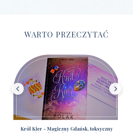
Wydawnictwo Czerwone i Czarne
(1)
Wydawnictwo Czwarta Strona
(13)
Wydawnictwo Dolnośląskie
(12)
WARTO PRZECZYTAĆ
Wydawnictwo E-bookowo
(1)
Wydawnictwo Edipresse Książki
(12)
Wydawnictwo EditioPurple
(1)
Wydawnictwo EditioRed
(21)
Wydawnictwo Fabryka Słów
(42)
Wydawnictwo Feeria Young
(7)
Wydawnictwo Filia
(4)
Wydawnictwo FoxGames
(2)
Król Kier - Magiczny Gdańsk, toksyczny