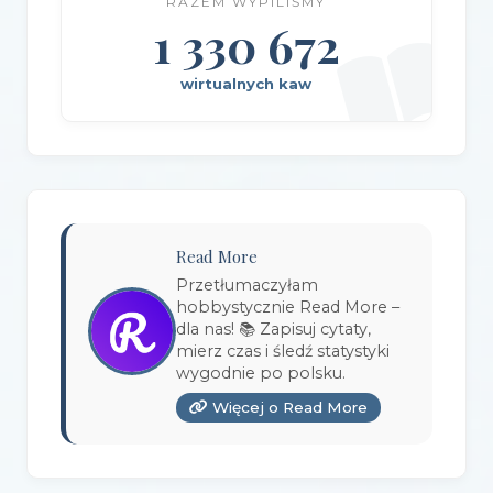
RAZEM WYPILIŚMY
Wydawnictwo Amber
(1)
1 330 672
Wydawnictwo Axis Mundi
(3)
wirtualnych kaw
Wydawnictwo BUKA
(2)
Wydawnictwo Bellona
(1)
Wydawnictwo Biblioteka
(1)
Wydawnictwo Bosz
(1)
Read More
Wydawnictwo Bukowy Las
(17)
Przetłumaczyłam
hobbystycznie Read More –
Wydawnictwo Burda Książki
(3)
dla nas! 📚 Zapisuj cytaty,
mierz czas i śledź statystyki
Wydawnictwo Copernicus Center Press
(1)
wygodnie po polsku.
Więcej o Read More
Wydawnictwo Czarna Owca
(3)
Wydawnictwo Czarne
(1)