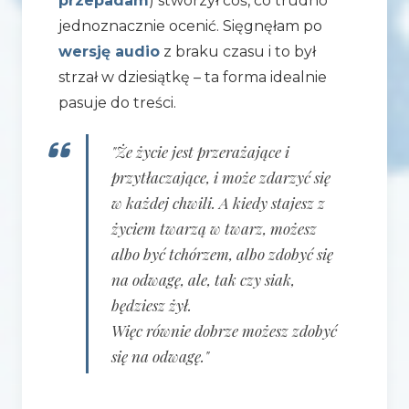
przepadam
) stworzył coś, co trudno
jednoznacznie ocenić. Sięgnęłam po
wersję audio
z braku czasu i to był
strzał w dziesiątkę – ta forma idealnie
pasuje do treści.
"Że życie jest przerażające i
przytłaczające, i może zdarzyć się
w każdej chwili. A kiedy stajesz z
życiem twarzą w twarz, możesz
albo być tchórzem, albo zdobyć się
na odwagę, ale, tak czy siak,
będziesz żył.
Więc równie dobrze możesz zdobyć
się na odwagę."