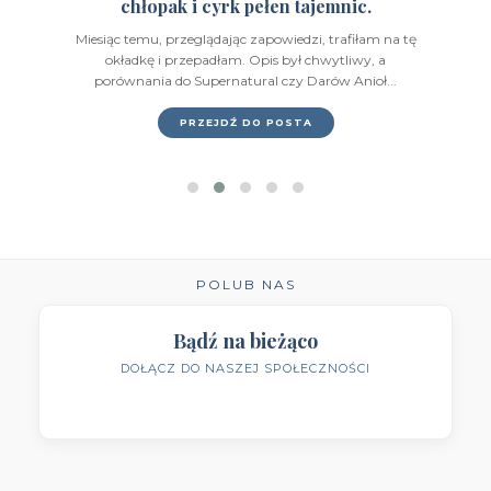
chłopak i cyrk pełen tajemnic.
Wydawnictwo HarperCollins
(49)
Miesiąc temu, przeglądając zapowiedzi, trafiłam na tę
Wydawnictwo IUVI
(2)
okładkę i przepadłam. Opis był chwytliwy, a
porównania do Supernatural czy Darów Anioł...
Wydawnictwo Initium
(1)
PRZEJDŹ DO POSTA
Wydawnictwo Insignis
(59)
Wydawnictwo Jaguar
(23)
Wydawnictwo Kobiece
(11)
Wydawnictwo Kompania Mediowa
(9)
POLUB NAS
Wydawnictwo Krytyka Polityczna
(1)
Bądź na bieżąco
DOŁĄCZ DO NASZEJ SPOŁECZNOŚCI
Wydawnictwo Książnica
(1)
Wydawnictwo Literackie
(4)
Wydawnictwo Literackie Muza
(1)