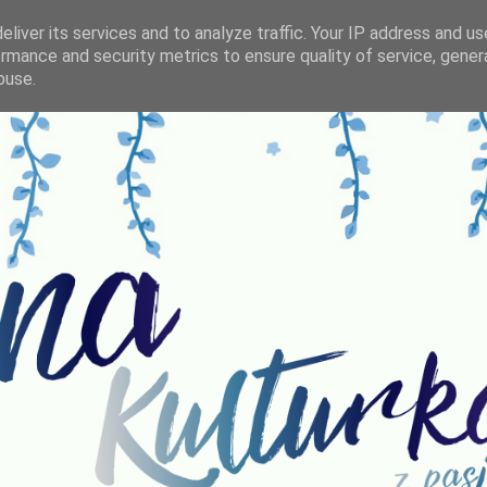
liver its services and to analyze traffic. Your IP address and u
rmance and security metrics to ensure quality of service, gene
buse.