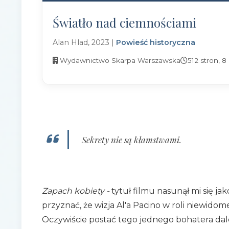
Światło nad ciemnościami
Alan Hlad, 2023 |
Powieść historyczna
Wydawnictwo Skarpa Warszawska
512 stron, 8
Sekrety nie są kłamstwami.
Zapach kobiety -
tytuł filmu nasunął mi się ja
przyznać, że wizja Al'a Pacino w roli niewido
Oczywiście postać tego jednego bohatera dale