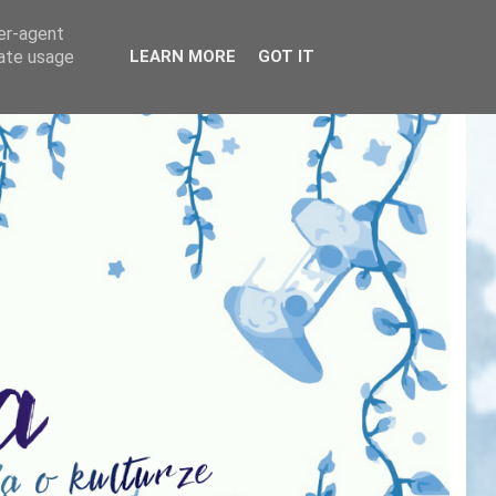
ser-agent
rate usage
LEARN MORE
GOT IT