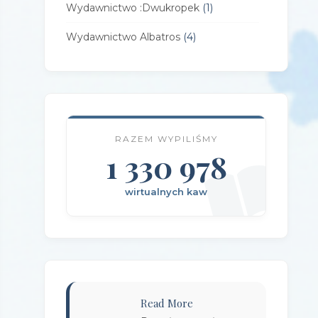
Wydawnictwo :Dwukropek
(1)
Wydawnictwo Albatros
(4)
Wydawnictwo Alfa-Zet 7
(4)
Wydawnictwo AlterNatywne
(21)
Wydawnictwo Amare
(1)
RAZEM WYPILIŚMY
Wydawnictwo Amber
1 330 978
(1)
Wydawnictwo Axis Mundi
(3)
wirtualnych kaw
Wydawnictwo BUKA
(2)
Wydawnictwo Bellona
(1)
Wydawnictwo Biblioteka
(1)
Wydawnictwo Bosz
(1)
Read More