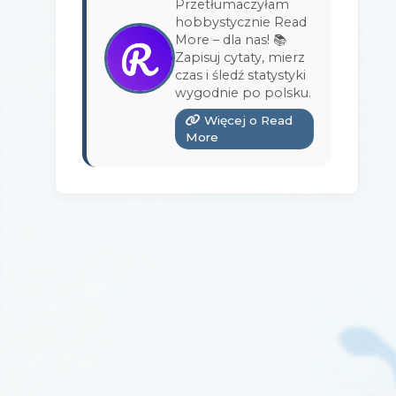
Przetłumaczyłam
Wydawnictwo Bukowy Las
(17)
hobbystycznie Read
More – dla nas! 📚
Wydawnictwo Burda Książki
(3)
Zapisuj cytaty, mierz
czas i śledź statystyki
Wydawnictwo Copernicus Center
wygodnie po polsku.
Press
(1)
Więcej o Read
Wydawnictwo Czarna Owca
(3)
More
Wydawnictwo Czarne
(1)
Wydawnictwo Czerwone i Czarne
(1)
Wydawnictwo Czwarta Strona
(13)
Wydawnictwo Dolnośląskie
(12)
Wydawnictwo E-bookowo
(1)
Wydawnictwo Edipresse Książki
(12)
Wydawnictwo EditioPurple
(1)