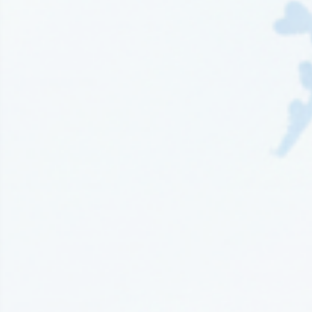
Wydawnictwo EditioRed
(21)
Wydawnictwo Fabryka Słów
(42)
Wydawnictwo Feeria Young
(7)
Wydawnictwo Filia
(4)
Wydawnictwo FoxGames
(2)
Wydawnictwo HarperCollins
(49)
Wydawnictwo IUVI
(2)
Wydawnictwo Initium
(1)
Wydawnictwo Insignis
(59)
Wydawnictwo Jaguar
(23)
Wydawnictwo Kobiece
(11)