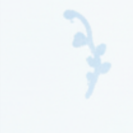
Wydawnictwo Kompania Mediowa
(9)
Wydawnictwo Krytyka Polityczna
(1)
Wydawnictwo Książnica
(1)
Wydawnictwo Literackie
(4)
Wydawnictwo Literackie Muza
(1)
Wydawnictwo Luna
(3)
Wydawnictwo Mag
(5)
Wydawnictwo Media Rodzina
(16)
Wydawnictwo Między Słowami
(3)
Wydawnictwo Mięta
(4)
Wydawnictwo Moondrive
(2)