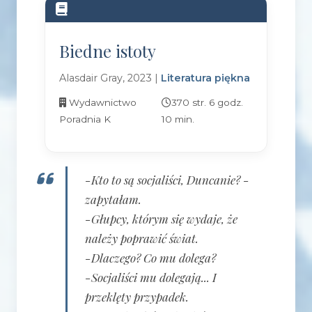
Biedne istoty
Alasdair Gray, 2023 |
Literatura piękna
Wydawnictwo
370 str. 6 godz.
Poradnia K
10 min.
-Kto to są socjaliści, Duncanie? -
zapytałam.
-Głupcy, którym się wydaje, że
należy poprawić świat.
-Dlaczego? Co mu dolega?
-Socjaliści mu dolegają... I
przeklęty przypadek.