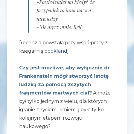
-Powiedziałeś mi kiedyś, że
przypadek to inna nazwa
niewiedzy.
-Nie dręcz mnie, Bell.
[recenzja powstała przy współpracy z
księgarnią
bookland
]
Czy jest możliwe, aby wyłącznie dr
Frankenstein mógł stworzyć istotę
ludzką za pomocą zszytych
fragmentów martwych ciał?
A może
był tylko jednym z wielu, dla których
igranie z życiem i śmiercią było tylko
kolejnym etapem rozwoju
naukowego?