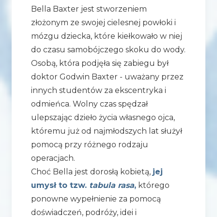
Bella Baxter jest stworzeniem
złożonym ze swojej cielesnej powłoki i
mózgu dziecka, które kiełkowało w niej
do czasu samobójczego skoku do wody.
Osobą, która podjęła się zabiegu był
doktor Godwin Baxter - uważany przez
innych studentów za ekscentryka i
odmieńca. Wolny czas spędzał
ulepszając dzieło życia własnego ojca,
któremu już od najmłodszych lat służył
pomocą przy różnego rodzaju
operacjach.
Choć Bella jest dorosłą kobietą,
jej
umysł to tzw.
tabula rasa
,
którego
ponowne wypełnienie za pomocą
doświadczeń, podróży, idei i