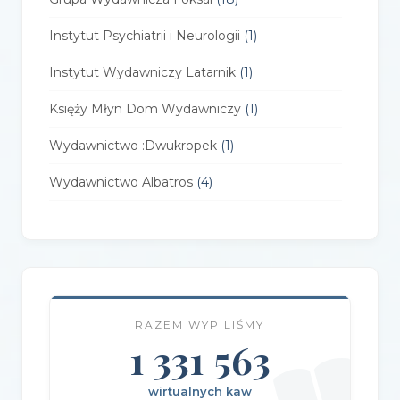
Instytut Psychiatrii i Neurologii
(1)
Instytut Wydawniczy Latarnik
(1)
Księży Młyn Dom Wydawniczy
(1)
Wydawnictwo :Dwukropek
(1)
Wydawnictwo Albatros
(4)
Wydawnictwo Alfa-Zet 7
(4)
Wydawnictwo AlterNatywne
(21)
Wydawnictwo Amare
(1)
RAZEM WYPILIŚMY
Wydawnictwo Amber
(1)
1 331 563
Wydawnictwo Axis Mundi
(3)
wirtualnych kaw