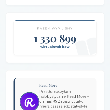
Wydawnictwo AlterNatywne
(21)
Wydawnictwo Amare
(1)
RAZEM WYPILIŚMY
Wydawnictwo Amber
(1)
1 330 899
Wydawnictwo Axis Mundi
(3)
wirtualnych kaw
Wydawnictwo BUKA
(2)
Wydawnictwo Bellona
(1)
Wydawnictwo Biblioteka
(1)
Wydawnictwo Bosz
(1)
Read More
Wydawnictwo Bukowy Las
(17)
Przetłumaczyłam
hobbystycznie Read More –
Wydawnictwo Burda Książki
(3)
dla nas! 📚 Zapisuj cytaty,
mierz czas i śledź statystyki