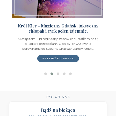
Wydawnictwo Feeria Young
(7)
Wydawnictwo Filia
(4)
Wydawnictwo FoxGames
(2)
Król Kier - Magiczny Gdańsk, toksyczny
chłopak i cyrk pełen tajemnic.
Wydawnictwo HarperCollins
(49)
Miesiąc temu, przeglądając zapowiedzi, trafiłam na tę
Wydawnictwo IUVI
(2)
okładkę i przepadłam. Opis był chwytliwy, a
porównania do Supernatural czy Darów Anioł...
Wydawnictwo Initium
(1)
PRZEJDŹ DO POSTA
Wydawnictwo Insignis
(59)
Wydawnictwo Jaguar
(23)
Wydawnictwo Kobiece
(11)
Wydawnictwo Kompania Mediowa
(9)
POLUB NAS
Wydawnictwo Krytyka Polityczna
(1)
Bądź na bieżąco