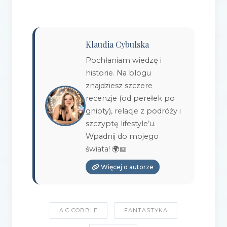
Klaudia Cybulska
Pochłaniam wiedzę i
historie. Na blogu
znajdziesz szczere
recenzje (od perełek po
gnioty), relacje z podróży i
szczyptę lifestyle’u.
Wpadnij do mojego
świata! 🌍📖
Więcej o autorze
A.C COBBLE
FANTASTYKA