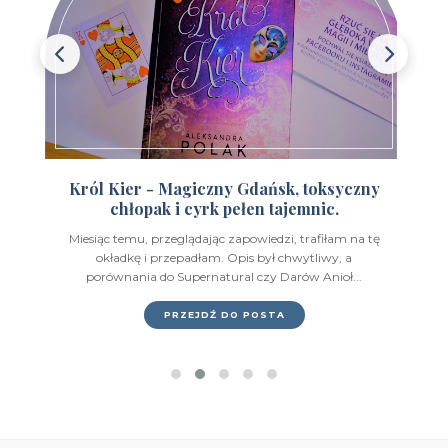
Wydawnictwo EditioRed
(21)
Wydawnictwo Fabryka Słów
(42)
Wydawnictwo Feeria Young
(7)
Wydawnictwo Filia
(4)
Wydawnictwo FoxGames
(2)
Król Kier - Magiczny Gdańsk, toksyczny
chłopak i cyrk pełen tajemnic.
Wydawnictwo HarperCollins
(49)
Miesiąc temu, przeglądając zapowiedzi, trafiłam na tę
Wydawnictwo IUVI
(2)
okładkę i przepadłam. Opis był chwytliwy, a
porównania do Supernatural czy Darów Anioł...
Wydawnictwo Initium
(1)
PRZEJDŹ DO POSTA
Wydawnictwo Insignis
(59)
Wydawnictwo Jaguar
(23)
Wydawnictwo Kobiece
(11)