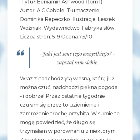
Tytuł: Beniamin Ashwood (tom I)
Autor: A.C Cobble Tłumaczenie:
Dominika Repeczko Ilustracje: Leszek
Woźniak Wydawnictwo: Fabryka słów
Liczba stron: 519 Ocena:7,5/10
-Jaki jest sens tego wszystkiego? -
zapytał sam siebie.
Wraz z nadchodzącą wiosną, którą już
można czuć, nadchodzi piękna pogoda
- i dobrze! Przez ostatnie tygodnie
czułam się przez to uziemienie i
zamrożenie trochę przybita. W sumie to
mogę powiedzieć, że długo się
trzymałam w porównaniu z niektórymi.
Zaczęłam też rozumieć co znaczy, że