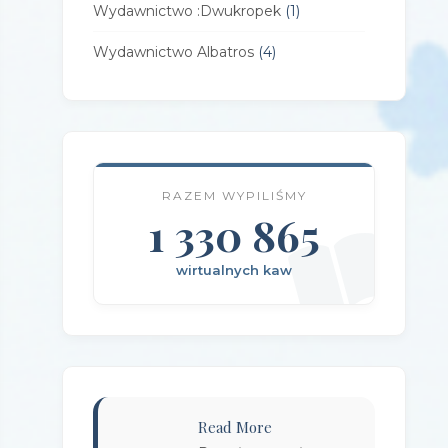
Wydawnictwo :Dwukropek
(1)
Wydawnictwo Albatros
(4)
Wydawnictwo Alfa-Zet 7
(4)
Wydawnictwo AlterNatywne
(21)
Wydawnictwo Amare
(1)
RAZEM WYPILIŚMY
Wydawnictwo Amber
1 330 865
(1)
Wydawnictwo Axis Mundi
(3)
wirtualnych kaw
Wydawnictwo BUKA
(2)
Wydawnictwo Bellona
(1)
Wydawnictwo Biblioteka
(1)
Wydawnictwo Bosz
(1)
Read More