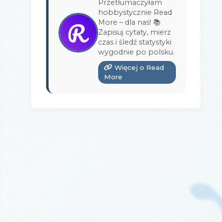
Przetłumaczyłam
Wydawnictwo Bukowy Las
(17)
hobbystycznie Read
More – dla nas! 📚
Wydawnictwo Burda Książki
(3)
Zapisuj cytaty, mierz
czas i śledź statystyki
Wydawnictwo Copernicus Center
wygodnie po polsku.
Press
(1)
Więcej o Read
Wydawnictwo Czarna Owca
(3)
More
Wydawnictwo Czarne
(1)
Wydawnictwo Czerwone i Czarne
(1)
Wydawnictwo Czwarta Strona
(13)
Wydawnictwo Dolnośląskie
(12)
Wydawnictwo E-bookowo
(1)
Wydawnictwo Edipresse Książki
(12)
Wydawnictwo EditioPurple
(1)