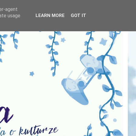
ser-agent
rate usage
LEARN MORE
GOT IT