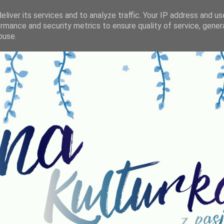
liver its services and to analyze traffic. Your IP address and u
rmance and security metrics to ensure quality of service, gene
buse.