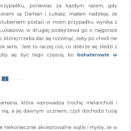
przypadku, ponieważ za każdym razem, gdy
terami są Damian i Łukasz, miałam nadzieję, że
 polubieniem postaci w moim przypadku wynika z
a Łukaszowi, w drugiej podejrzewa go o najgorsze
i, której trzeba dać się rozwinąć, żeby po chwili nie
k sens. Jest to raczej coś, co dobrze się śledzi z
ałoby się być tego częścią, bo
bohaterowie w
 Damiana, która wprowadza trochę melancholii i
 nią, a jej dawnym uczniem, czyli dochodzi tutaj
te niekoniecznie akceptowalne wątki i myślę, że w