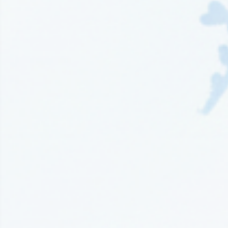
Wydawnictwo EditioRed
(21)
Wydawnictwo Fabryka Słów
(42)
Wydawnictwo Feeria Young
(7)
Wydawnictwo Filia
(4)
Wydawnictwo FoxGames
(2)
Wydawnictwo HarperCollins
(49)
Wydawnictwo IUVI
(2)
Wydawnictwo Initium
(1)
Wydawnictwo Insignis
(59)
Wydawnictwo Jaguar
(23)
Wydawnictwo Kobiece
(11)