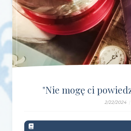
"Nie mogę ci powied
2/22/2024
|