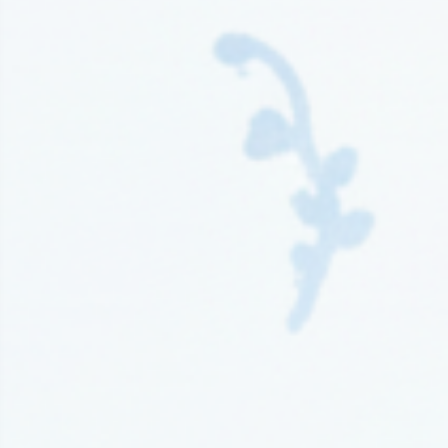
Wydawnictwo Kompania Mediowa
(9)
Wydawnictwo Krytyka Polityczna
(1)
Wydawnictwo Książnica
(1)
Wydawnictwo Literackie
(4)
Wydawnictwo Literackie Muza
(1)
Wydawnictwo Luna
(3)
Wydawnictwo Mag
(5)
Wydawnictwo Media Rodzina
(16)
Wydawnictwo Między Słowami
(3)
Wydawnictwo Mięta
(4)
Wydawnictwo Moondrive
(2)