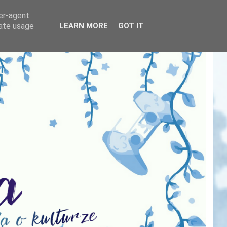
ser-agent
rate usage
LEARN MORE
GOT IT