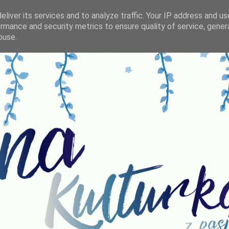
liver its services and to analyze traffic. Your IP address and u
rmance and security metrics to ensure quality of service, gene
buse.