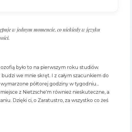
stępuje w jednym momencie, co niekiedy w języku
ości.
lozofią było to na pierwszym roku studiów.
y budzi we mnie skręt. I z całym szacunkiem do
oje wymarzone półtorej godziny w tygodniu...
 miejsce z Nietzsche'm również nieskuteczne, a
u. Dzięki ci, o Zaratustro, za wszystko co żeś