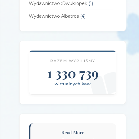
Wydawnictwo :Dwukropek
(1)
Wydawnictwo Albatros
(4)
Wydawnictwo Alfa-Zet 7
(4)
Wydawnictwo AlterNatywne
(21)
Wydawnictwo Amare
(1)
RAZEM WYPILIŚMY
Wydawnictwo Amber
1 330 739
(1)
Wydawnictwo Axis Mundi
(3)
wirtualnych kaw
Wydawnictwo BUKA
(2)
Wydawnictwo Bellona
(1)
Wydawnictwo Biblioteka
(1)
Wydawnictwo Bosz
(1)
Read More