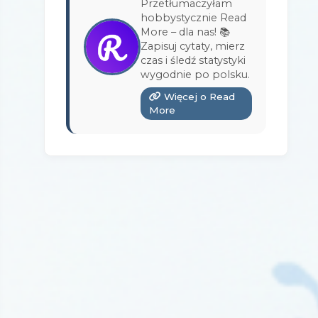
Przetłumaczyłam
Wydawnictwo Bukowy Las
(17)
hobbystycznie Read
More – dla nas! 📚
Wydawnictwo Burda Książki
(3)
Zapisuj cytaty, mierz
czas i śledź statystyki
Wydawnictwo Copernicus Center
wygodnie po polsku.
Press
(1)
Więcej o Read
Wydawnictwo Czarna Owca
(3)
More
Wydawnictwo Czarne
(1)
Wydawnictwo Czerwone i Czarne
(1)
Wydawnictwo Czwarta Strona
(13)
Wydawnictwo Dolnośląskie
(12)
Wydawnictwo E-bookowo
(1)
Wydawnictwo Edipresse Książki
(12)
Wydawnictwo EditioPurple
(1)