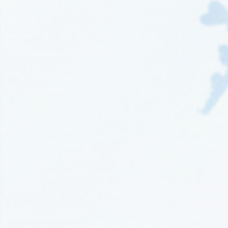
Wydawnictwo EditioRed
(21)
Wydawnictwo Fabryka Słów
(42)
Wydawnictwo Feeria Young
(7)
Wydawnictwo Filia
(4)
Wydawnictwo FoxGames
(2)
Wydawnictwo HarperCollins
(49)
Wydawnictwo IUVI
(2)
Wydawnictwo Initium
(1)
Wydawnictwo Insignis
(59)
Wydawnictwo Jaguar
(23)
Wydawnictwo Kobiece
(11)