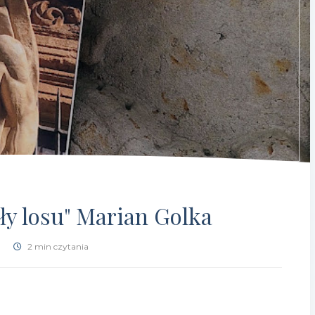
ły losu" Marian Golka
2 min czytania