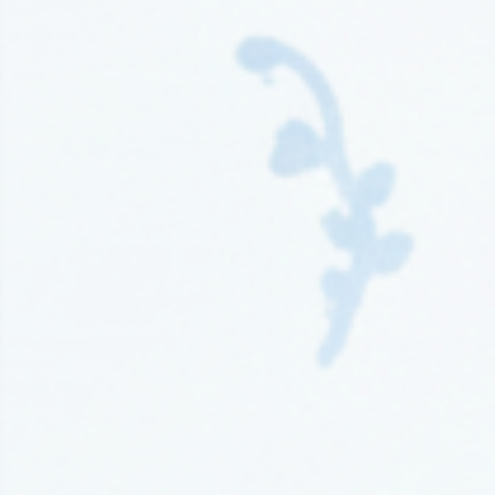
Wydawnictwo Kompania Mediowa
(9)
Wydawnictwo Krytyka Polityczna
(1)
Wydawnictwo Książnica
(1)
Wydawnictwo Literackie
(4)
Wydawnictwo Literackie Muza
(1)
Wydawnictwo Luna
(3)
Wydawnictwo Mag
(5)
Wydawnictwo Media Rodzina
(16)
Wydawnictwo Między Słowami
(3)
Wydawnictwo Mięta
(4)
Wydawnictwo Moondrive
(2)