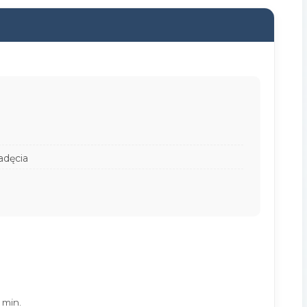
adęcia
 min.